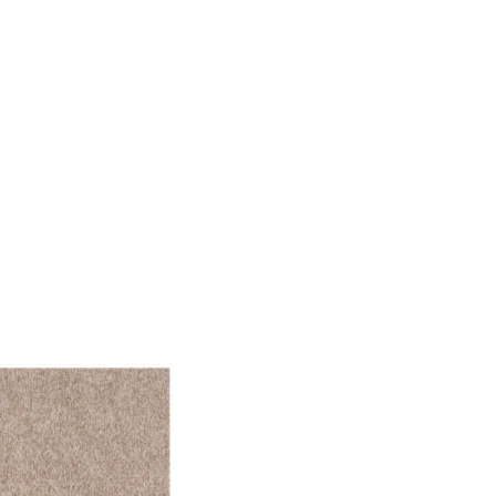
le Medien anbieten zu
 Verwendung unserer
önnen diese Informationen
n Ihrer Nutzung der
ermöglichen, wie zum
llungen. Diese Cookies