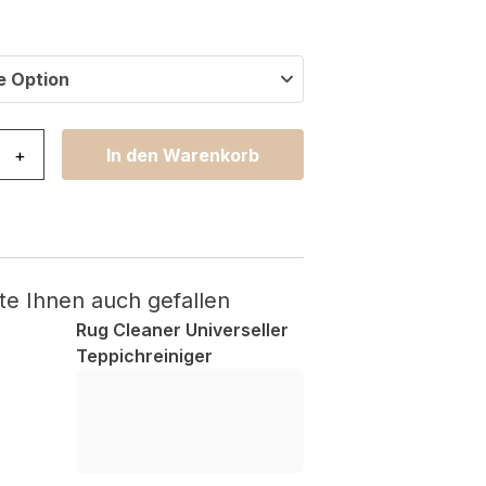
e Option
scana Mehrfarbig Marokkanisch Karomuster Menge
+
In den Warenkorb
te Ihnen auch gefallen
Rug Cleaner Universeller
Teppichreiniger