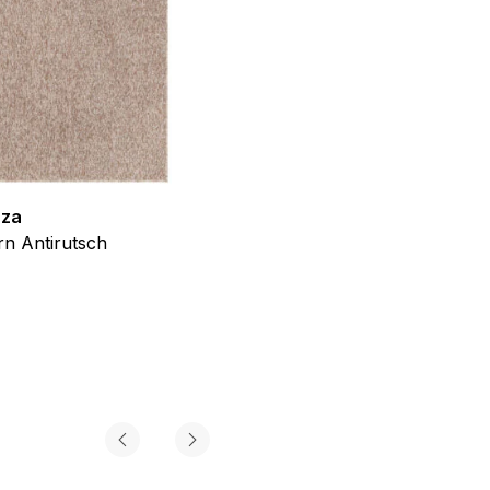
 Weise ändern, wie die
 in der Sie sich befinden.
f der Website verhalten,
zza
Teppich Shine
n Antirutsch
Creme Grau Gold Abstrakt Eff
ab
€
39,99
iel ist es, Anzeigen
ler für Herausgeber und
gorie zugeordnet wurden.