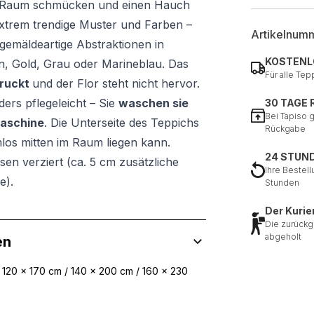
en Raum schmücken und einen Hauch
extrem trendige Muster und Farben –
Artikelnum
emäldeartige Abstraktionen in
KOSTENL
n, Gold, Grau oder Marineblau. Das
Für alle Tep
ruckt
und der Flor steht nicht hervor.
ers pflegeleicht – Sie
waschen sie
30 TAGE
Bei Tapiso 
maschine
. Die Unterseite des Teppichs
Rückgabe
los mitten im Raum liegen kann.
24 STUN
sen verziert (ca. 5 cm zusätzliche
Ihre Bestell
e).
Stunden
Der Kurie
Die zurückg
abgeholt
en
 120 x 170 cm / 140 x 200 cm / 160 x 230