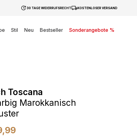
30 TAGE WIDERRUFSRECHT
KOSTENLOSER VERSAND
be
Stil
Neu
Bestseller
Sonderangebote %
ch Toscana
rbig Marokkanisch
uster
9,99