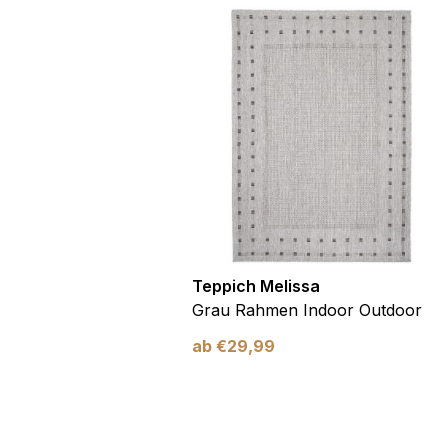
Alle ablehnen
utdoor
Teppich Melissa
Blau Blätter
Grau Rahmen Indoor Outdoor
ab
€
29,99