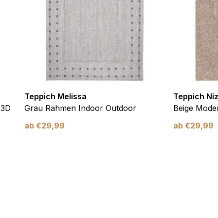
chen es einer Website, Informationen zu speichern, die die Art und
tioniert, wie zum Beispiel Ihre bevorzugte Sprache oder die Region,
ebsite-Betreibern zu verstehen, wie sich verschiedene Benutzer au
Teppich Melissa
Teppich Ni
ationen sammeln und melden.
 3D
Grau Rahmen Indoor Outdoor
Beige Moder
ab
€
29,99
ab
€
29,99
verwendet, um Benutzer über Websites hinweg zu verfolgen. Das Z
inzelnen Benutzer relevant und ansprechend sind und somit wertvol
d.
.
te Cookies sind solche, die analysiert werden und noch keiner Kate