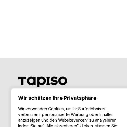
I
Wir schätzen Ihre Privatsphäre
Land auswählen
Ü
Wir verwenden Cookies, um Ihr Surferlebnis zu
D
Folge uns auf:
verbessern, personalisierte Werbung oder Inhalte
A
anzuzeigen und den Websiteverkehr zu analysieren.
Indem Sie auf „Alle akzeptieren“ klicken, stimmen Sie
I