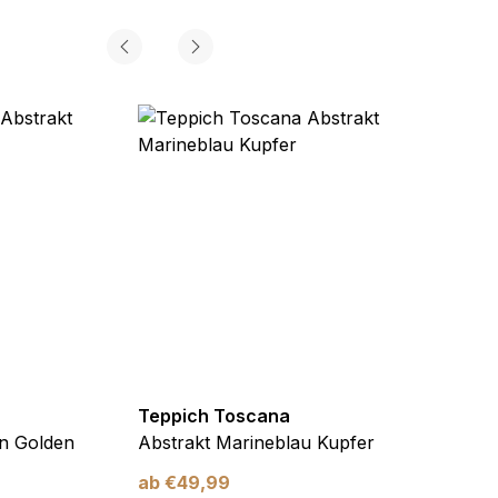
Teppich Toscana
Teppi
n Golden
Abstrakt Marineblau Kupfer
Abstr
ab
€
49,99
ab
€
4