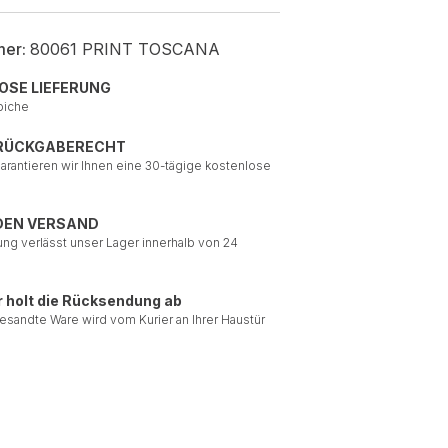
mer:
80061 PRINT TOSCANA
OSE LIEFERUNG
piche
 RÜCKGABERECHT
garantieren wir Ihnen eine 30-tägige kostenlose
DEN VERSAND
ung verlässt unser Lager innerhalb von 24
r holt die Rücksendung ab
esandte Ware wird vom Kurier an Ihrer Haustür