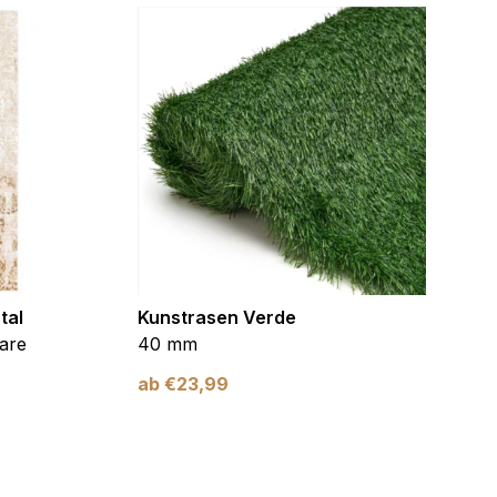
Alle akzeptieren
tal
Kunstrasen Verde
Kunst
are
40 mm
Braun
ab
€
23,99
ab
€
2