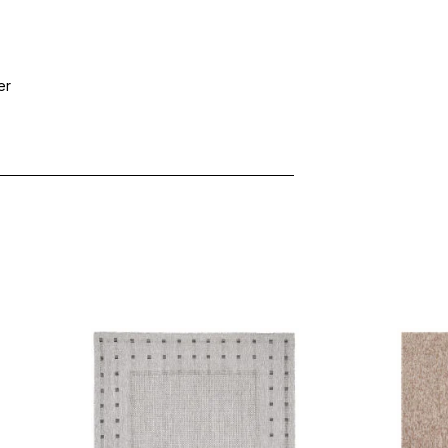
er
 Inhalte und Anzeigen zu personalisieren, um Funktionen für sozia
ffic zu analysieren. Außerdem geben wir Informationen über Ihre
 für soziale Medien, Werbung und Analysen weiter. Diese Partner k
enführen, die Sie ihnen bereitgestellt haben oder die sie im Rahme
rforderlich, um die grundlegenden Funktionen dieser Website zu 
 eines sicheren Log-ins oder das Anpassen Ihrer Zustimmungseinste
nbezogenen Daten.