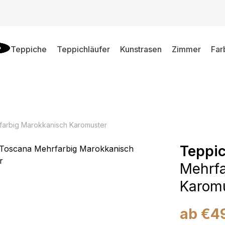
Teppiche
Teppichläufer
Kunstrasen
Zimmer
Far
arbig Marokkanisch Karomuster
Teppi
Mehrfa
Karom
ab
€
4