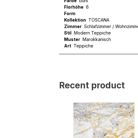
Farbe
bunt
Florhöhe
6
Form
Kollektion
TOSCANA
Zimmer
Schlafzimmer / Wohnzimm
Stil
Modern Teppiche
Muster
Marokkanisch
Art
Teppiche
Wir verwenden Cookies, um
können und um unseren Tra
Website an unsere Partner
mit weiteren Daten zusamm
Recent product
Dienste gesammelt haben.
Notwendig
Notwendige Cookies sind e
Beispiel das Bereitstellen
speichern keine persone