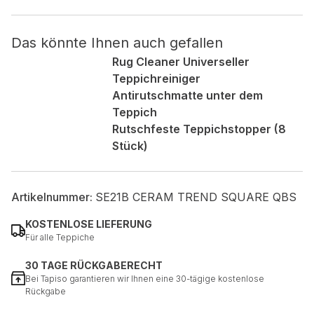
Nicht kategorisiert.
Das könnte Ihnen auch gefallen
Rug Cleaner Universeller
Andere nicht kategorisierte Cookies sind solche, die
Teppichreiniger
analysiert werden und noch keiner Kategorie zugeordnet
wurden.
Antirutschmatte unter dem
Teppich
Rutschfeste Teppichstopper (8
Alle ablehnen
Stück)
Meine Einstellungen speichern
Alle akzeptieren
Artikelnummer:
SE21B CERAM TREND SQUARE QBS
KOSTENLOSE LIEFERUNG
Für alle Teppiche
30 TAGE RÜCKGABERECHT
Bei Tapiso garantieren wir Ihnen eine 30-tägige kostenlose
Rückgabe