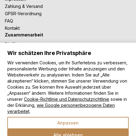
Zahlung & Versand
GPSR-Verordnung
FAQ
Kontakt
Zusammenarbeit
Für Blogger
B2B-Zusammenarbeit
Wir schätzen Ihre Privatsphäre
Unsere Teppiche
Wir verwenden Cookies, um Ihr Surferlebnis zu verbessern,
Moderne Teppiche
personalisierte Werbung oder Inhalte anzuzeigen und den
Vintage Teppiche
Websiteverkehr zu analysieren. Indem Sie auf „Alle
akzeptieren“ klicken, stimmen Sie unserer Verwendung von
Shaggy Teppiche
Cookies zu. Sie können Ihre Auswahl jederzeit über
Kinderteppiche
„Anpassen“ ändern. Weitere Informationen finden Sie in
Zahlungsarten
unserer
Cookie-Richtlinie und Datenschutzrichtlinie
sowie in
der Erklärung,
wie Google personenbezogene Daten
verarbeitet
.
Anpassen
Alle ablehnen