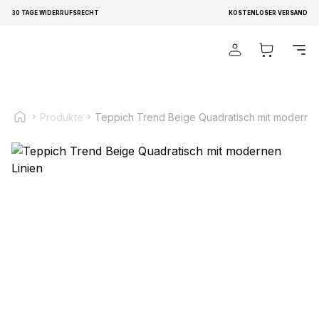
30 TAGE WIDERRUFSRECHT
KOSTENLOSER VERSAND
Wir verwenden Cookies, um Inhalte und Anzeigen zu
personalisieren, um Funktionen für soziale Medien anbieten
zu können und um unseren Traffic zu analysieren.
Außerdem geben wir Informationen über Ihre Verwendung
unserer Website an unsere Partner für soziale Medien,
Produkte
Teppich Trend Beige Quadratisch mit modernen
Werbung und Analysen weiter. Diese Partner können diese
Informationen mit weiteren Daten zusammenführen, die Sie
ihnen bereitgestellt haben oder die sie im Rahmen Ihrer
Nutzung der Dienste gesammelt haben.
Notwendig
Notwendige Cookies sind erforderlich, um die
grundlegenden Funktionen dieser Website zu ermöglichen,
wie zum Beispiel das Bereitstellen eines sicheren Log-ins
oder das Anpassen Ihrer Zustimmungseinstellungen. Diese
Cookies speichern keine personenbezogenen Daten.