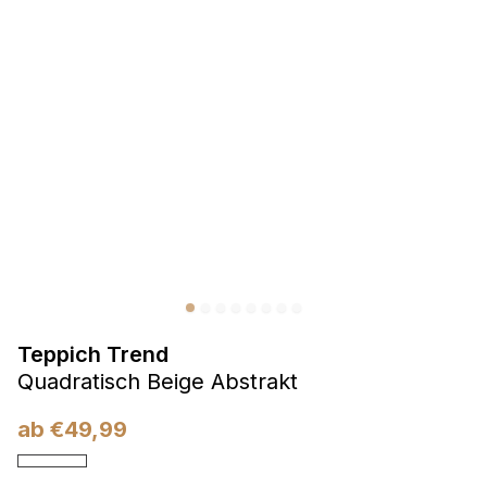
Präferenzen
Präferenz-Cookies ermöglichen es einer Website,
Informationen zu speichern, die die Art und Weise ändern,
wie die Website aussieht oder funktioniert, wie zum Beispiel
Ihre bevorzugte Sprache oder die Region, in der Sie sich
befinden.
Statistik
Statistik-Cookies helfen Website-Betreibern zu verstehen,
wie sich verschiedene Benutzer auf der Website verhalten,
indem sie anonyme Informationen sammeln und melden.
Teppich Trend
Marketing
Quadratisch Beige Abstrakt
Marketing-Cookies werden verwendet, um Benutzer über
Websites hinweg zu verfolgen. Das Ziel ist es, Anzeigen
ab
€
49,99
anzuzeigen, die für den einzelnen Benutzer relevant und
ansprechend sind und somit wertvoller für Herausgeber und
Werbetreibende Dritter sind.