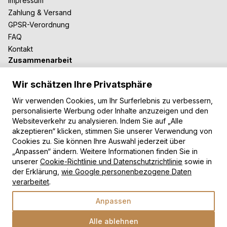
Impressum
Zahlung & Versand
GPSR-Verordnung
FAQ
Kontakt
Zusammenarbeit
Für Blogger
Wir schätzen Ihre Privatsphäre
B2B-Zusammenarbeit
Unsere Teppiche
Wir verwenden Cookies, um Ihr Surferlebnis zu verbessern,
personalisierte Werbung oder Inhalte anzuzeigen und den
Moderne Teppiche
Websiteverkehr zu analysieren. Indem Sie auf „Alle
Vintage Teppiche
akzeptieren“ klicken, stimmen Sie unserer Verwendung von
Shaggy Teppiche
Cookies zu. Sie können Ihre Auswahl jederzeit über
Kinderteppiche
„Anpassen“ ändern. Weitere Informationen finden Sie in
unserer
Cookie-Richtlinie und Datenschutzrichtlinie
sowie in
Zahlungsarten
der Erklärung,
wie Google personenbezogene Daten
verarbeitet
.
Anpassen
Alle ablehnen