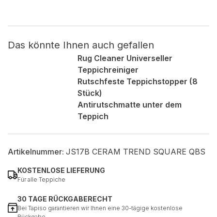
Nicht kategorisiert.
Das könnte Ihnen auch gefallen
Andere nicht kategorisierte Cookies sind solche, die
analysiert werden und noch keiner Kategorie zugeordnet
Rug Cleaner Universeller
wurden.
Teppichreiniger
Rutschfeste Teppichstopper (8
Stück)
Alle ablehnen
Antirutschmatte unter dem
Meine Einstellungen speichern
Teppich
Alle akzeptieren
Artikelnummer:
JS17B CERAM TREND SQUARE QBS
KOSTENLOSE LIEFERUNG
Für alle Teppiche
30 TAGE RÜCKGABERECHT
Bei Tapiso garantieren wir Ihnen eine 30-tägige kostenlose
Rückgabe