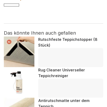
Nicht kategorisiert.
Andere nicht kategorisierte Cookies sind solche, die
analysiert werden und noch keiner Kategorie zugeordnet
wurden.
Das könnte Ihnen auch gefallen
Rutschfeste Teppichstopper (8
Stück)
Alle ablehnen
Meine Einstellungen speichern
Alle akzeptieren
Rug Cleaner Universeller
Teppichreiniger
Antirutschmatte unter dem
Teppich