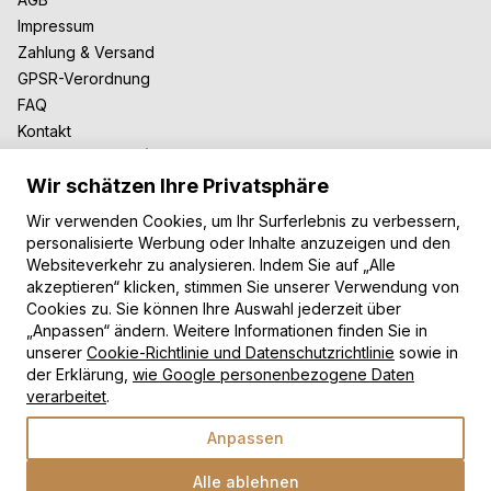
Impressum
Zahlung & Versand
GPSR-Verordnung
FAQ
Kontakt
Zusammenarbeit
Wir schätzen Ihre Privatsphäre
Für Blogger
B2B-Zusammenarbeit
Wir verwenden Cookies, um Ihr Surferlebnis zu verbessern,
Unsere Teppiche
personalisierte Werbung oder Inhalte anzuzeigen und den
Websiteverkehr zu analysieren. Indem Sie auf „Alle
Moderne Teppiche
akzeptieren“ klicken, stimmen Sie unserer Verwendung von
Vintage Teppiche
Cookies zu. Sie können Ihre Auswahl jederzeit über
Shaggy Teppiche
„Anpassen“ ändern. Weitere Informationen finden Sie in
Kinderteppiche
unserer
Cookie-Richtlinie und Datenschutzrichtlinie
sowie in
der Erklärung,
wie Google personenbezogene Daten
Zahlungsarten
verarbeitet
.
Anpassen
Alle ablehnen