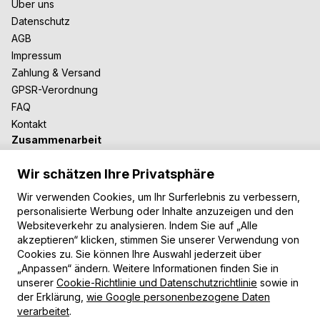
Über uns
Datenschutz
AGB
Impressum
Zahlung & Versand
GPSR-Verordnung
FAQ
Kontakt
Zusammenarbeit
Für Blogger
Wir schätzen Ihre Privatsphäre
B2B-Zusammenarbeit
Unsere Teppiche
Wir verwenden Cookies, um Ihr Surferlebnis zu verbessern,
personalisierte Werbung oder Inhalte anzuzeigen und den
Moderne Teppiche
Websiteverkehr zu analysieren. Indem Sie auf „Alle
Vintage Teppiche
akzeptieren“ klicken, stimmen Sie unserer Verwendung von
Shaggy Teppiche
Cookies zu. Sie können Ihre Auswahl jederzeit über
Kinderteppiche
„Anpassen“ ändern. Weitere Informationen finden Sie in
unserer
Cookie-Richtlinie und Datenschutzrichtlinie
sowie in
Zahlungsarten
der Erklärung,
wie Google personenbezogene Daten
verarbeitet
.