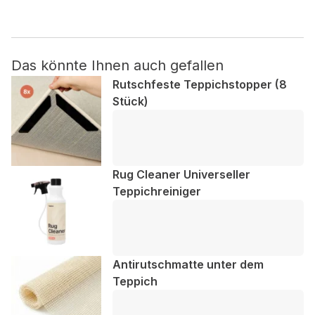
Nicht kategorisiert.
Das könnte Ihnen auch gefallen
Andere nicht kategorisierte Cookies sind solche, die
analysiert werden und noch keiner Kategorie zugeordnet
Rutschfeste Teppichstopper (8
wurden.
Stück)
Alle ablehnen
Meine Einstellungen speichern
Rug Cleaner Universeller
Teppichreiniger
Alle akzeptieren
Antirutschmatte unter dem
Teppich