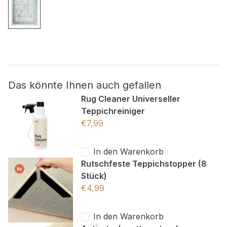
Nicht kategorisiert.
Andere nicht kategorisierte Cookies sind solche, die
analysiert werden und noch keiner Kategorie zugeordnet
wurden.
Das könnte Ihnen auch gefallen
Alle ablehnen
Rug Cleaner Universeller
Teppichreiniger
Meine Einstellungen speichern
€
7,99
Alle akzeptieren
In den Warenkorb
Rutschfeste Teppichstopper (8
Stück)
€
4,99
In den Warenkorb