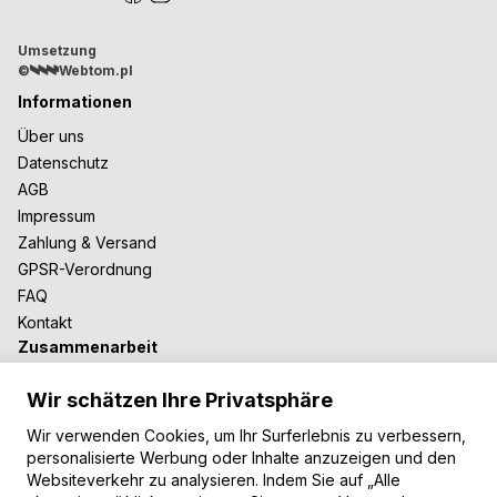
Umsetzung
©
Webtom.pl
Informationen
Über uns
Datenschutz
AGB
Impressum
Zahlung & Versand
GPSR-Verordnung
FAQ
Kontakt
Zusammenarbeit
Für Blogger
Wir schätzen Ihre Privatsphäre
B2B-Zusammenarbeit
Unsere Teppiche
Wir verwenden Cookies, um Ihr Surferlebnis zu verbessern,
personalisierte Werbung oder Inhalte anzuzeigen und den
Moderne Teppiche
Websiteverkehr zu analysieren. Indem Sie auf „Alle
Vintage Teppiche