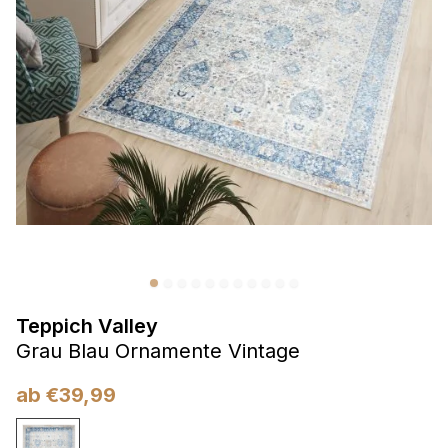
Präferenzen
Präferenz-Cookies ermöglichen es einer Website,
Informationen zu speichern, die die Art und Weise ändern,
wie die Website aussieht oder funktioniert, wie zum Beispiel
Ihre bevorzugte Sprache oder die Region, in der Sie sich
befinden.
Statistik
Statistik-Cookies helfen Website-Betreibern zu verstehen,
wie sich verschiedene Benutzer auf der Website verhalten,
indem sie anonyme Informationen sammeln und melden.
Teppich Valley
Marketing
Grau Blau Ornamente Vintage
Marketing-Cookies werden verwendet, um Benutzer über
Websites hinweg zu verfolgen. Das Ziel ist es, Anzeigen
ab
€
39,99
anzuzeigen, die für den einzelnen Benutzer relevant und
ansprechend sind und somit wertvoller für Herausgeber und
Werbetreibende Dritter sind.