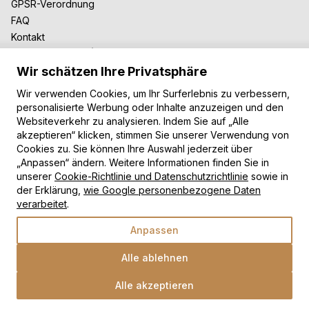
GPSR-Verordnung
FAQ
Kontakt
Zusammenarbeit
Wir schätzen Ihre Privatsphäre
Für Blogger
B2B-Zusammenarbeit
Wir verwenden Cookies, um Ihr Surferlebnis zu verbessern,
Unsere Teppiche
personalisierte Werbung oder Inhalte anzuzeigen und den
Websiteverkehr zu analysieren. Indem Sie auf „Alle
Moderne Teppiche
akzeptieren“ klicken, stimmen Sie unserer Verwendung von
Vintage Teppiche
Cookies zu. Sie können Ihre Auswahl jederzeit über
Shaggy Teppiche
„Anpassen“ ändern. Weitere Informationen finden Sie in
Kinderteppiche
unserer
Cookie-Richtlinie und Datenschutzrichtlinie
sowie in
der Erklärung,
wie Google personenbezogene Daten
Zahlungsarten
verarbeitet
.
Anpassen
Alle ablehnen
Alle akzeptieren
Wähle eine Option
Copyright © 2026 TAPISO