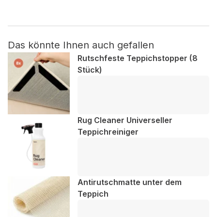
Nicht kategorisiert.
Das könnte Ihnen auch gefallen
Andere nicht kategorisierte Cookies sind solche, die
analysiert werden und noch keiner Kategorie zugeordnet
Rutschfeste Teppichstopper (8
wurden.
Stück)
Alle ablehnen
Meine Einstellungen speichern
Rug Cleaner Universeller
Teppichreiniger
Alle akzeptieren
Antirutschmatte unter dem
Teppich