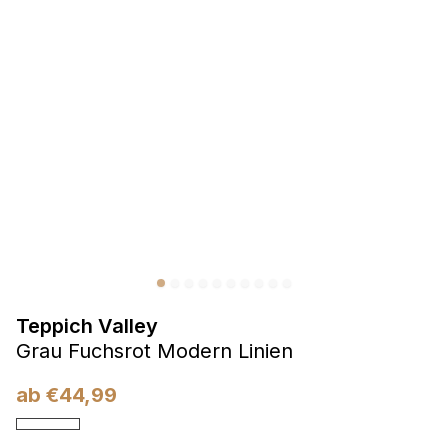
Präferenzen
Präferenz-Cookies ermöglichen es einer Website,
Informationen zu speichern, die die Art und Weise ändern,
wie die Website aussieht oder funktioniert, wie zum Beispiel
Ihre bevorzugte Sprache oder die Region, in der Sie sich
befinden.
Statistik
Statistik-Cookies helfen Website-Betreibern zu verstehen,
wie sich verschiedene Benutzer auf der Website verhalten,
indem sie anonyme Informationen sammeln und melden.
Teppich Valley
Marketing
Grau Fuchsrot Modern Linien
Marketing-Cookies werden verwendet, um Benutzer über
Websites hinweg zu verfolgen. Das Ziel ist es, Anzeigen
ab
€
44,99
anzuzeigen, die für den einzelnen Benutzer relevant und
ansprechend sind und somit wertvoller für Herausgeber und
Werbetreibende Dritter sind.