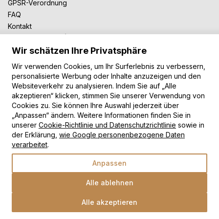
GPSR-Verordnung
FAQ
Kontakt
Zusammenarbeit
Wir schätzen Ihre Privatsphäre
Für Blogger
B2B-Zusammenarbeit
Wir verwenden Cookies, um Ihr Surferlebnis zu verbessern,
Unsere Teppiche
personalisierte Werbung oder Inhalte anzuzeigen und den
Websiteverkehr zu analysieren. Indem Sie auf „Alle
Moderne Teppiche
akzeptieren“ klicken, stimmen Sie unserer Verwendung von
Vintage Teppiche
Cookies zu. Sie können Ihre Auswahl jederzeit über
Shaggy Teppiche
„Anpassen“ ändern. Weitere Informationen finden Sie in
Kinderteppiche
unserer
Cookie-Richtlinie und Datenschutzrichtlinie
sowie in
der Erklärung,
wie Google personenbezogene Daten
Zahlungsarten
verarbeitet
.
Anpassen
Alle ablehnen
Alle akzeptieren
Wähle eine Option
Copyright © 2026 TAPISO