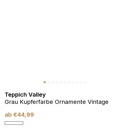
Präferenzen
Präferenz-Cookies ermöglichen es einer Website,
Informationen zu speichern, die die Art und Weise ändern,
wie die Website aussieht oder funktioniert, wie zum Beispiel
Ihre bevorzugte Sprache oder die Region, in der Sie sich
befinden.
Statistik
Statistik-Cookies helfen Website-Betreibern zu verstehen,
wie sich verschiedene Benutzer auf der Website verhalten,
indem sie anonyme Informationen sammeln und melden.
Teppich Valley
Marketing
Grau Kupferfarbe Ornamente Vintage
Marketing-Cookies werden verwendet, um Benutzer über
Websites hinweg zu verfolgen. Das Ziel ist es, Anzeigen
ab
€
44,99
anzuzeigen, die für den einzelnen Benutzer relevant und
ansprechend sind und somit wertvoller für Herausgeber und
Werbetreibende Dritter sind.