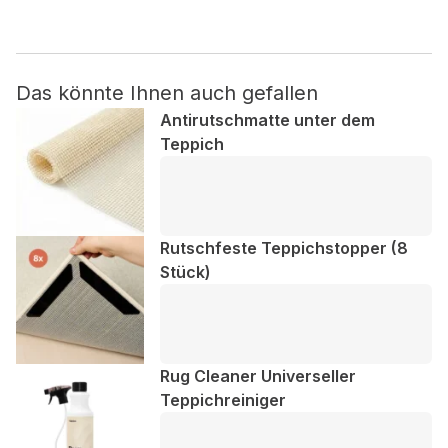
Nicht kategorisiert.
Das könnte Ihnen auch gefallen
Andere nicht kategorisierte Cookies sind solche, die
analysiert werden und noch keiner Kategorie zugeordnet
Antirutschmatte unter dem
wurden.
Teppich
Alle ablehnen
Meine Einstellungen speichern
Rutschfeste Teppichstopper (8
Stück)
Alle akzeptieren
Rug Cleaner Universeller
Teppichreiniger