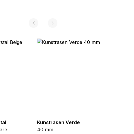
tal
Kunstrasen Verde
Kunst
are
40 mm
Braun