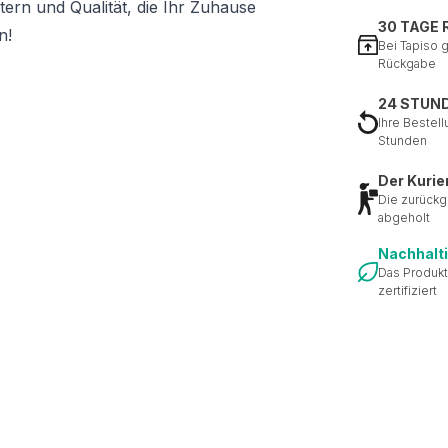
ern und Qualität, die Ihr Zuhause
30 TAGE
n!
Bei Tapiso 
Rückgabe
24 STUN
Ihre Bestell
Stunden
Der Kurie
Die zurückg
abgeholt
Nachhalt
Das Produkt
zertifiziert