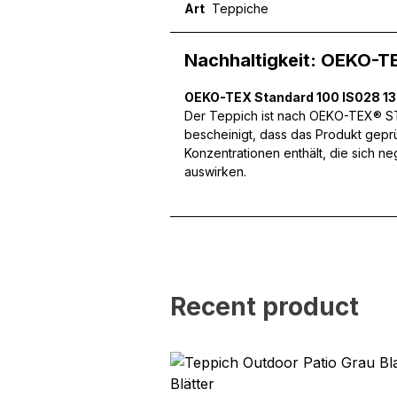
Art
Teppiche
Statistik
Nachhaltigkeit: OEKO-T
Statistik-Cookies helfen W
indem sie anonyme Inform
OEKO-TEX Standard 100 IS028 1
Der Teppich ist nach OEKO-TEX® STA
Marketing
bescheinigt, dass das Produkt gepr
Konzentrationen enthält, die sich n
Marketing-Cookies werden 
auswirken.
anzuzeigen, die für den e
Werbetreibende Dritter sin
Nicht kategorisiert
Andere nicht kategorisier
Recent product
Alle ablehnen