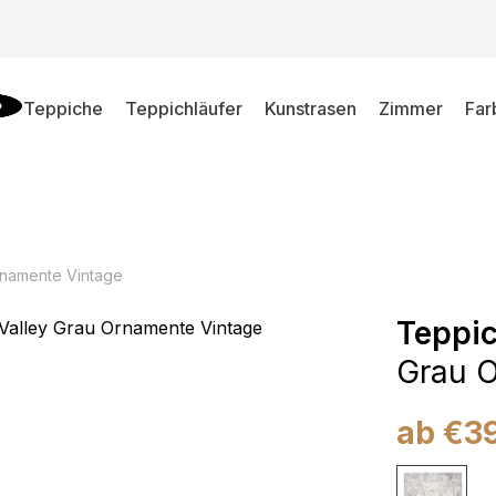
Teppiche
Teppichläufer
Kunstrasen
Zimmer
Far
rnamente Vintage
Teppic
Grau O
ab
€
3