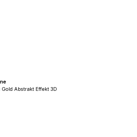
ine
Teppich Outdoor
Gold Abstrakt Effekt 3D
Patio Grau Blau Blätter
ab
€
44,99