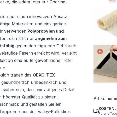
erke, die jedem Interieur Charme
t sich auf einen innovativen Ansatz
ähige Materialien und einzigartige
Wir verwenden
Polypropylen und
en, die nicht nur
angenehm zum
dsfähig
gegen den täglichen Gebrauch
eistufige Fasern erreicht wird, verleiht
lektion eine außergewöhnliche Tiefe
en.
ektion tragen das
OEKO-TEX-
e gesundheitlich unbedenklich und
sicher sein, dass wir auf jedes Detail
 höchster Qualität zu bieten.
Artikelnum
Geschmack und gestalten Sie ein
KOSTENL
 Teppichen aus der Valley-Kollektion.
Für alle Tep