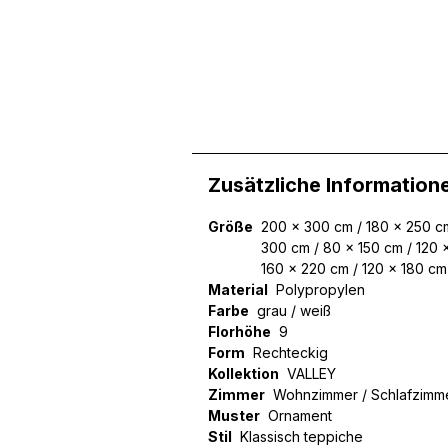
Wir verwenden Cookies, um
können und um unseren Tra
Website an unsere Partner
mit weiteren Daten zusamm
Dienste gesammelt haben.
Zusätzliche Information
Größe
200 x 300 cm / 180 x 250 c
Notwendig
300 cm / 80 x 150 cm / 120 
160 x 220 cm / 120 x 180 cm
Notwendige Cookies sind e
Material
Beispiel das Bereitstellen
Polypropylen
speichern keine persone
Farbe
grau / weiß
Florhöhe
9
Form
Rechteckig
Präferenzen
Kollektion
VALLEY
Zimmer
Wohnzimmer / Schlafzimm
Präferenz-Cookies ermögli
Muster
Ornament
Website aussieht oder funk
Stil
Klassisch teppiche