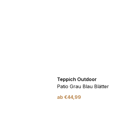
Teppich Outdoor
ld Abstrakt Effekt 3D
Patio Grau Blau Blätter
ab
€
44,99