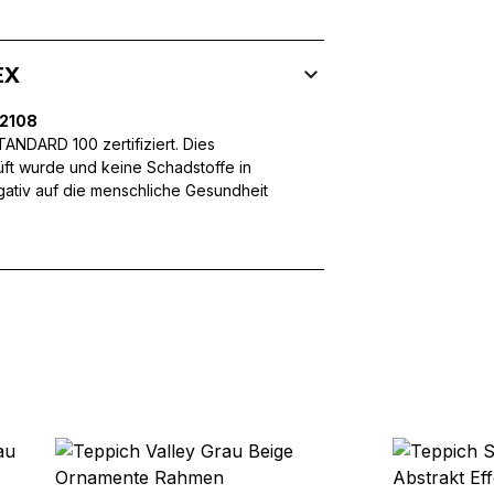
EX
ebsite-Betreibern zu verstehen, wie sich verschiedene Benutzer au
ationen sammeln und melden.
32108
NDARD 100 zertifiziert. Dies
üft wurde und keine Schadstoffe in
egativ auf die menschliche Gesundheit
verwendet, um Benutzer über Websites hinweg zu verfolgen. Das Z
inzelnen Benutzer relevant und ansprechend sind und somit wertvol
d.
.
te Cookies sind solche, die analysiert werden und noch keiner Kate
Meine Einstellungen speichern