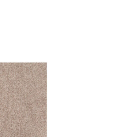
f der Website verhalten,
iel ist es, Anzeigen
ler für Herausgeber und
gorie zugeordnet wurden.
Alle akzeptieren