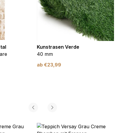
tal
Kunstrasen Verde
Kunst
are
40 mm
Braun
ab
€
23,99
ab
€
2