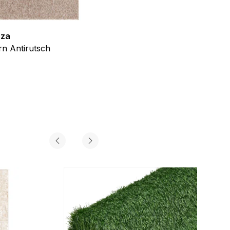
zza
Teppich Shine
n Antirutsch
Creme Grau Gold Abstrakt Eff
ab
€
39,99