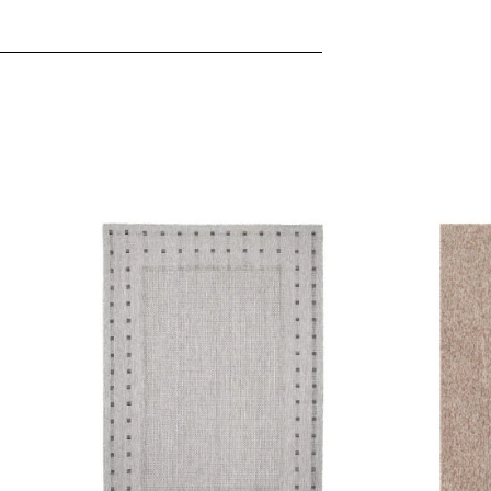
ebsite-Betreibern zu verstehen, wie sich verschiedene Benutzer au
ationen sammeln und melden.
verwendet, um Benutzer über Websites hinweg zu verfolgen. Das Z
inzelnen Benutzer relevant und ansprechend sind und somit wertvol
d.
.
te Cookies sind solche, die analysiert werden und noch keiner Kate
Meine Einstellungen speichern