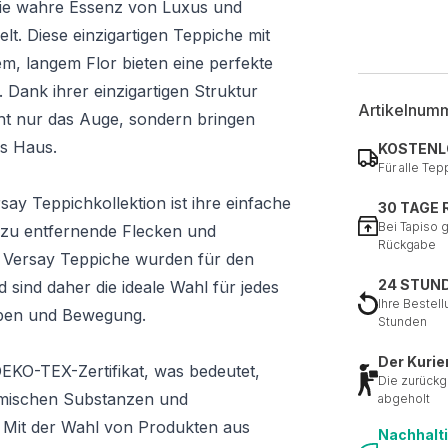
 die wahre Essenz von Luxus und
t. Diese einzigartigen Teppiche mit
m, langem Flor bieten eine perfekte
 Dank ihrer einzigartigen Struktur
Artikelnum
ht nur das Auge, sondern bringen
s Haus.
KOSTENL
Für alle Tep
say Teppichkollektion ist ihre einfache
30 TAGE
Bei Tapiso 
 zu entfernende Flecken und
Rückgabe
e Versay Teppiche wurden für den
24 STUN
 sind daher die ideale Wahl für jedes
Ihre Bestell
Leben und Bewegung.
Stunden
Der Kurie
EKO-TEX-Zertifikat, was bedeutet,
Die zurückg
hemischen Substanzen und
abgeholt
. Mit der Wahl von Produkten aus
Nachhalt