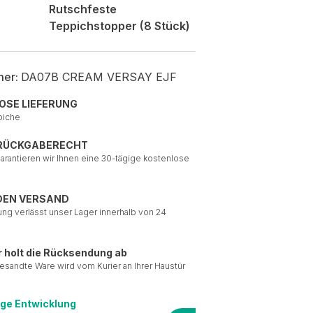
Rutschfeste
Teppichstopper (8 Stück)
mer:
DA07B CREAM VERSAY EJF
OSE LIEFERUNG
piche
 RÜCKGABERECHT
garantieren wir Ihnen eine 30-tägige kostenlose
DEN VERSAND
ung verlässt unser Lager innerhalb von 24
r holt die Rücksendung ab
esandte Ware wird vom Kurier an Ihrer Haustür
ige Entwicklung