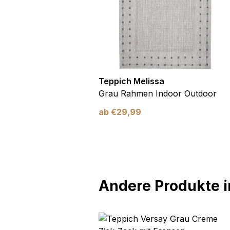
utdoor
Teppich Melissa
Blau Blätter
Grau Rahmen Indoor Outdoor
ab
€
29,99
Andere Produkte in