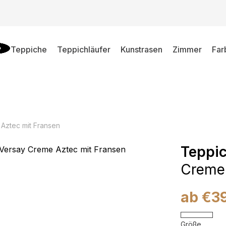
Teppiche
Teppichläufer
Kunstrasen
Zimmer
Far
Aztec mit Fransen
Teppic
Creme 
ab
€
3
Größe