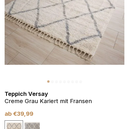
Präferenzen
Präferenz-Cookies ermöglichen es einer Website,
Informationen zu speichern, die die Art und Weise ändern,
wie die Website aussieht oder funktioniert, wie zum Beispiel
Ihre bevorzugte Sprache oder die Region, in der Sie sich
befinden.
Statistik
Statistik-Cookies helfen Website-Betreibern zu verstehen,
wie sich verschiedene Benutzer auf der Website verhalten,
indem sie anonyme Informationen sammeln und melden.
Teppich Versay
Marketing
Creme Grau Kariert mit Fransen
Marketing-Cookies werden verwendet, um Benutzer über
Websites hinweg zu verfolgen. Das Ziel ist es, Anzeigen
ab
€
39,99
anzuzeigen, die für den einzelnen Benutzer relevant und
ansprechend sind und somit wertvoller für Herausgeber und
Werbetreibende Dritter sind.