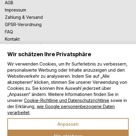
AGB
Impressum
Zahlung & Versand
GPSR-Verordnung
FAQ
Kontakt
Zusammenarbeit
Wir schätzen Ihre Privatsphäre
Für Blogger
B2B-Zusammenarbeit
Wir verwenden Cookies, um Ihr Surferlebnis zu verbessern,
Unsere Teppiche
personalisierte Werbung oder Inhalte anzuzeigen und den
Websiteverkehr zu analysieren. Indem Sie auf „Alle
Moderne Teppiche
akzeptieren“ klicken, stimmen Sie unserer Verwendung von
Vintage Teppiche
Cookies zu. Sie können Ihre Auswahl jederzeit über
Shaggy Teppiche
„Anpassen“ ändern. Weitere Informationen finden Sie in
unserer
Cookie-Richtlinie und Datenschutzrichtlinie
sowie in
Kinderteppiche
der Erklärung,
wie Google personenbezogene Daten
Zahlungsarten
verarbeitet
.
Anpassen