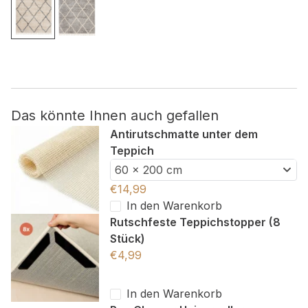
Nicht kategorisiert.
Andere nicht kategorisierte Cookies sind solche, die
analysiert werden und noch keiner Kategorie zugeordnet
wurden.
Das könnte Ihnen auch gefallen
Alle ablehnen
Antirutschmatte unter dem
Teppich
Meine Einstellungen speichern
60 x 200 cm
Alle akzeptieren
€
14,99
In den Warenkorb
Rutschfeste Teppichstopper (8
Stück)
€
4,99
In den Warenkorb