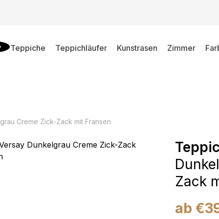
Teppiche
Teppichläufer
Kunstrasen
Zimmer
Far
grau Creme Zick-Zack mit Fransen
Teppic
Dunkel
Zack m
ab
€
3