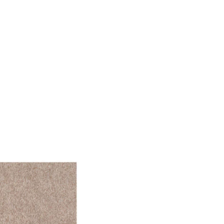
f der Website verhalten,
iel ist es, Anzeigen
ler für Herausgeber und
gorie zugeordnet wurden.
Alle akzeptieren