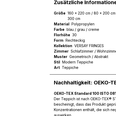
Zusätzliche Information
Größe
160 x 220 cm / 80 x 200 cm 
300 cm
Material
Polypropylen
Wir verwenden Cookies, um
Farbe
blau / grau / creme
können und um unseren Tra
Florhöhe
30
Website an unsere Partner
Form
Rechteckig
mit weiteren Daten zusamm
Kollektion
Dienste gesammelt haben.
VERSAY FRINGES
Zimmer
Schlafzimmer / Wohnzimm
Muster
Geometrisch / Abstrakt
Notwendig
Stil
Modern Teppiche
Art
Teppiche
Notwendige Cookies sind e
Beispiel das Bereitstellen
speichern keine persone
Nachhaltigkeit: OEKO-T
OEKO-TEX Standard 100 ISTO 081
Präferenzen
Der Teppich ist nach OEKO-TEX® STA
bescheinigt, dass das Produkt gepr
Präferenz-Cookies ermögli
Website aussieht oder funk
Konzentrationen enthält, die sich n
auswirken.