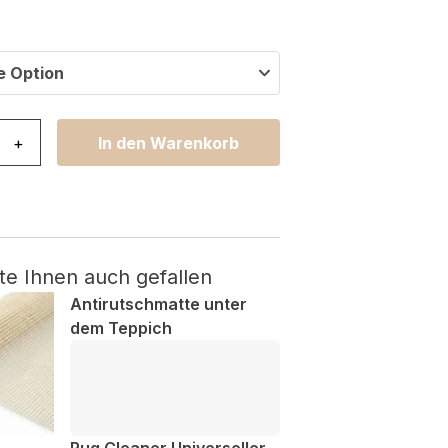
e Option
rsay Dunkelgrau Creme Zick-Zack mit Fransen Menge
+
In den Warenkorb
te Ihnen auch gefallen
Antirutschmatte unter
dem Teppich