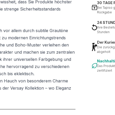
ewissheit, dass Sie Produkte höchster
30 TAGE
Bei Tapiso 
die strenge Sicherheitsstandards
Rückgabe
24 STUN
Ihre Bestell
ch vor allem durch subtile Grautöne
Stunden
t zu modernen Einrichtungstrends
Der Kurie
che und Boho-Muster verleihen den
Die zurückg
harakter und machen sie zum zentralen
abgeholt
k ihrer universellen Farbgebung und
Nachhalt
che hervorragend zu verschiedenen
Das Produkt
zertifiziert
sch bis eklektisch.
inen Hauch von besonderem Charme
 der Versay Kollektion – wo Eleganz