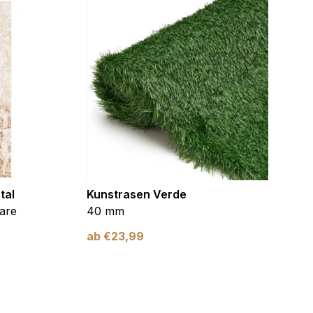
tal
Kunstrasen Verde
Kunst
are
40 mm
Braun
ab
€
23,99
ab
€
2