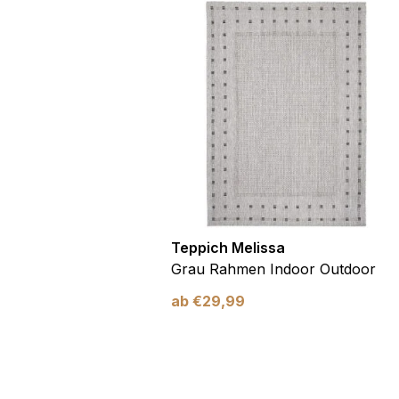
utdoor
Teppich Melissa
Blau Blätter
Grau Rahmen Indoor Outdoor
ab
€
29,99