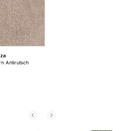
zza
Teppich Shine
n Antirutsch
Creme Grau Gold Abstrakt Eff
ab
€
39,99