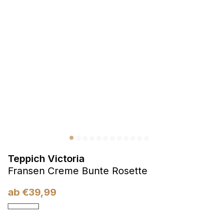
Präferenzen
Präferenz-Cookies ermöglichen es einer Website,
Informationen zu speichern, die die Art und Weise ändern,
wie die Website aussieht oder funktioniert, wie zum Beispiel
Ihre bevorzugte Sprache oder die Region, in der Sie sich
befinden.
Statistik
Statistik-Cookies helfen Website-Betreibern zu verstehen,
wie sich verschiedene Benutzer auf der Website verhalten,
indem sie anonyme Informationen sammeln und melden.
Teppich Victoria
Marketing
Fransen Creme Bunte Rosette
Marketing-Cookies werden verwendet, um Benutzer über
Websites hinweg zu verfolgen. Das Ziel ist es, Anzeigen
ab
€
39,99
anzuzeigen, die für den einzelnen Benutzer relevant und
ansprechend sind und somit wertvoller für Herausgeber und
Werbetreibende Dritter sind.