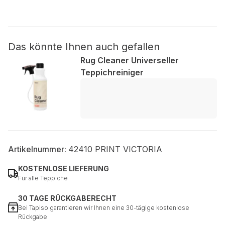
Nicht kategorisiert.
Das könnte Ihnen auch gefallen
Andere nicht kategorisierte Cookies sind solche, die
analysiert werden und noch keiner Kategorie zugeordnet
Rug Cleaner Universeller
wurden.
Teppichreiniger
Alle ablehnen
Meine Einstellungen speichern
Alle akzeptieren
Artikelnummer:
42410 PRINT VICTORIA
KOSTENLOSE LIEFERUNG
Für alle Teppiche
30 TAGE RÜCKGABERECHT
Bei Tapiso garantieren wir Ihnen eine 30-tägige kostenlose
Rückgabe