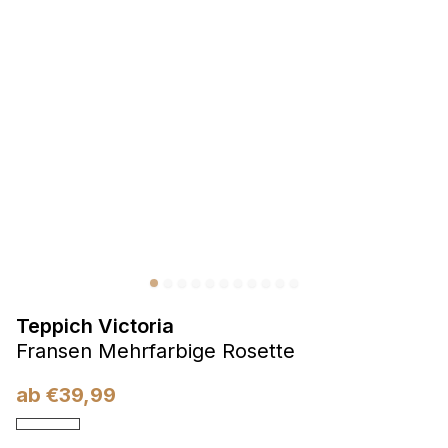
Präferenzen
Präferenz-Cookies ermöglichen es einer Website,
Informationen zu speichern, die die Art und Weise ändern,
wie die Website aussieht oder funktioniert, wie zum Beispiel
Ihre bevorzugte Sprache oder die Region, in der Sie sich
befinden.
Statistik
Statistik-Cookies helfen Website-Betreibern zu verstehen,
wie sich verschiedene Benutzer auf der Website verhalten,
indem sie anonyme Informationen sammeln und melden.
Teppich Victoria
Marketing
Fransen Mehrfarbige Rosette
Marketing-Cookies werden verwendet, um Benutzer über
Websites hinweg zu verfolgen. Das Ziel ist es, Anzeigen
ab
€
39,99
anzuzeigen, die für den einzelnen Benutzer relevant und
ansprechend sind und somit wertvoller für Herausgeber und
Werbetreibende Dritter sind.