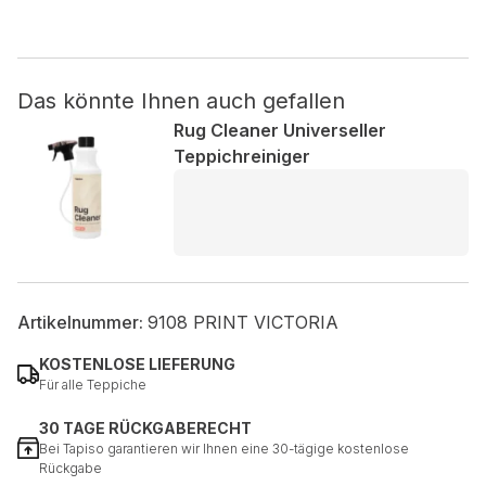
Nicht kategorisiert.
Das könnte Ihnen auch gefallen
Andere nicht kategorisierte Cookies sind solche, die
analysiert werden und noch keiner Kategorie zugeordnet
Rug Cleaner Universeller
wurden.
Teppichreiniger
Alle ablehnen
Meine Einstellungen speichern
Alle akzeptieren
Artikelnummer:
9108 PRINT VICTORIA
KOSTENLOSE LIEFERUNG
Für alle Teppiche
30 TAGE RÜCKGABERECHT
Bei Tapiso garantieren wir Ihnen eine 30-tägige kostenlose
Rückgabe