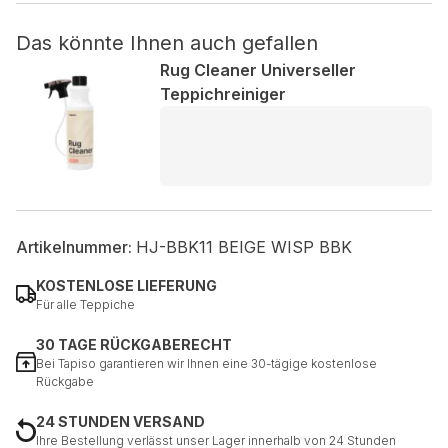
Das könnte Ihnen auch gefallen
Nicht kategorisiert.
Rug Cleaner Universeller
Andere nicht kategorisierte Cookies sind solche, die
Teppichreiniger
analysiert werden und noch keiner Kategorie zugeordnet
wurden.
Alle ablehnen
Meine Einstellungen speichern
Artikelnummer:
HJ-BBK11 BEIGE WISP BBK
Alle akzeptieren
KOSTENLOSE LIEFERUNG
Für alle Teppiche
30 TAGE RÜCKGABERECHT
Bei Tapiso garantieren wir Ihnen eine 30-tägige kostenlose
Rückgabe
24 STUNDEN VERSAND
Ihre Bestellung verlässt unser Lager innerhalb von 24 Stunden