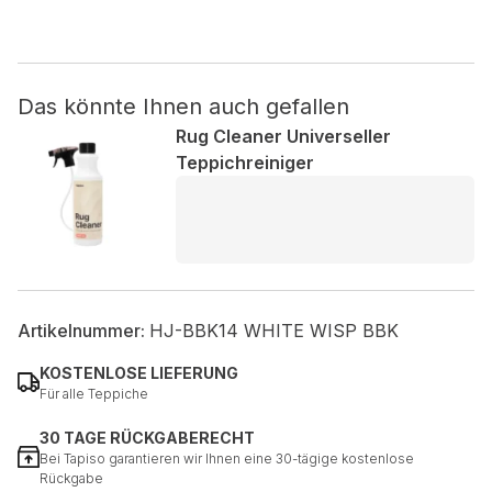
Nicht kategorisiert.
Andere nicht kategorisierte Cookies sind solche, die
Das könnte Ihnen auch gefallen
analysiert werden und noch keiner Kategorie zugeordnet
Rug Cleaner Universeller
wurden.
Teppichreiniger
Alle ablehnen
Meine Einstellungen speichern
Alle akzeptieren
Artikelnummer:
HJ-BBK14 WHITE WISP BBK
KOSTENLOSE LIEFERUNG
Für alle Teppiche
30 TAGE RÜCKGABERECHT
Bei Tapiso garantieren wir Ihnen eine 30-tägige kostenlose
Rückgabe