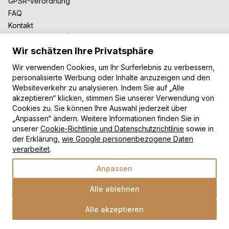
GPSR-Verordnung
FAQ
Kontakt
Zusammenarbeit
Wir schätzen Ihre Privatsphäre
Für Blogger
B2B-Zusammenarbeit
Wir verwenden Cookies, um Ihr Surferlebnis zu verbessern,
Unsere Teppiche
personalisierte Werbung oder Inhalte anzuzeigen und den
Websiteverkehr zu analysieren. Indem Sie auf „Alle
Moderne Teppiche
akzeptieren“ klicken, stimmen Sie unserer Verwendung von
Vintage Teppiche
Cookies zu. Sie können Ihre Auswahl jederzeit über
Shaggy Teppiche
„Anpassen“ ändern. Weitere Informationen finden Sie in
Kinderteppiche
unserer
Cookie-Richtlinie und Datenschutzrichtlinie
sowie in
der Erklärung,
wie Google personenbezogene Daten
Zahlungsarten
verarbeitet
.
Anpassen
Alle ablehnen
Alle akzeptieren
Wähle eine Option
Copyright © 2026 TAPISO