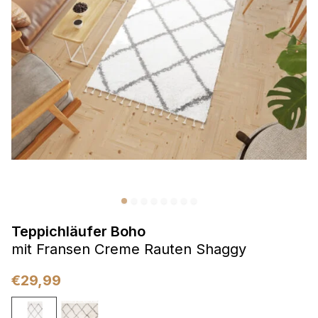
Präferenzen
Präferenz-Cookies ermöglichen es einer Website,
Informationen zu speichern, die die Art und Weise ändern,
wie die Website aussieht oder funktioniert, wie zum Beispiel
Ihre bevorzugte Sprache oder die Region, in der Sie sich
befinden.
Statistik
Statistik-Cookies helfen Website-Betreibern zu verstehen,
wie sich verschiedene Benutzer auf der Website verhalten,
indem sie anonyme Informationen sammeln und melden.
Teppichläufer Boho
Marketing
mit Fransen Creme Rauten Shaggy
Marketing-Cookies werden verwendet, um Benutzer über
Websites hinweg zu verfolgen. Das Ziel ist es, Anzeigen
€
29,99
anzuzeigen, die für den einzelnen Benutzer relevant und
ansprechend sind und somit wertvoller für Herausgeber und
Werbetreibende Dritter sind.