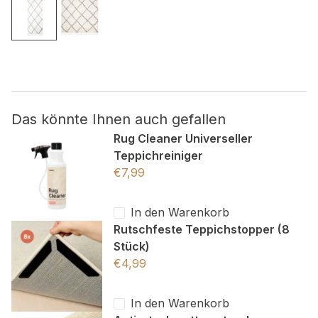
Nicht kategorisiert.
Andere nicht kategorisierte Cookies sind solche, die
analysiert werden und noch keiner Kategorie zugeordnet
wurden.
Das könnte Ihnen auch gefallen
Alle ablehnen
Rug Cleaner Universeller
Teppichreiniger
Meine Einstellungen speichern
€
7,99
Alle akzeptieren
In den Warenkorb
Rutschfeste Teppichstopper (8
Stück)
€
4,99
In den Warenkorb