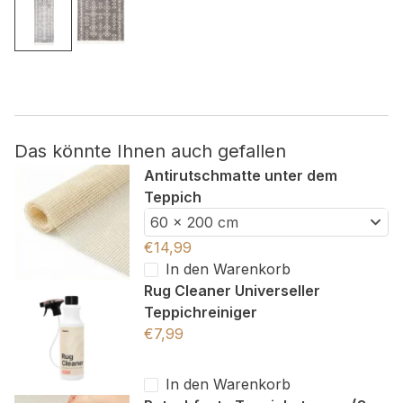
Nicht kategorisiert.
Andere nicht kategorisierte Cookies sind solche, die
analysiert werden und noch keiner Kategorie zugeordnet
wurden.
Das könnte Ihnen auch gefallen
Alle ablehnen
Antirutschmatte unter dem
Teppich
Meine Einstellungen speichern
60 x 200 cm
Alle akzeptieren
€
14,99
In den Warenkorb
Rug Cleaner Universeller
Teppichreiniger
€
7,99
In den Warenkorb