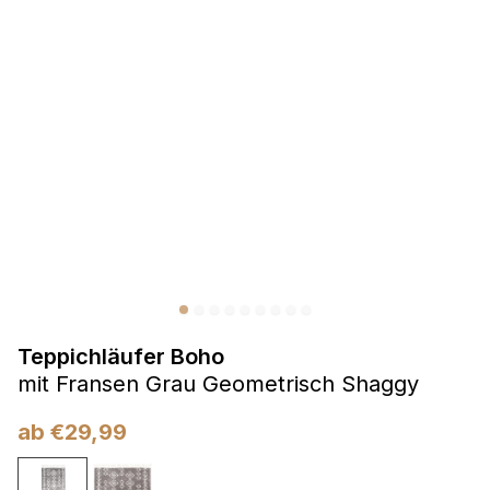
Präferenzen
Präferenz-Cookies ermöglichen es einer Website,
Informationen zu speichern, die die Art und Weise ändern,
wie die Website aussieht oder funktioniert, wie zum Beispiel
Ihre bevorzugte Sprache oder die Region, in der Sie sich
befinden.
Statistik
Statistik-Cookies helfen Website-Betreibern zu verstehen,
wie sich verschiedene Benutzer auf der Website verhalten,
indem sie anonyme Informationen sammeln und melden.
Teppichläufer Boho
Marketing
mit Fransen Grau Geometrisch Shaggy
Marketing-Cookies werden verwendet, um Benutzer über
Websites hinweg zu verfolgen. Das Ziel ist es, Anzeigen
ab
€
29,99
anzuzeigen, die für den einzelnen Benutzer relevant und
ansprechend sind und somit wertvoller für Herausgeber und
Werbetreibende Dritter sind.