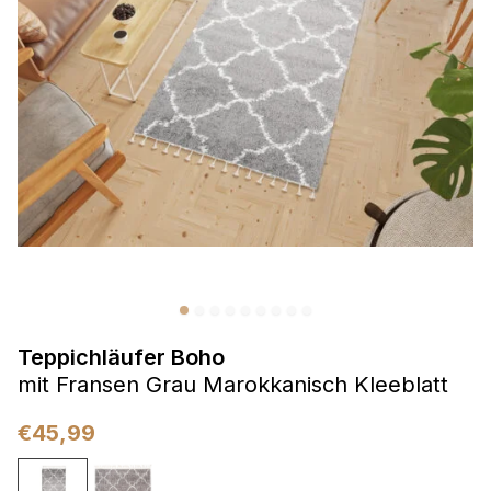
Präferenzen
Präferenz-Cookies ermöglichen es einer Website,
Informationen zu speichern, die die Art und Weise ändern,
wie die Website aussieht oder funktioniert, wie zum Beispiel
Ihre bevorzugte Sprache oder die Region, in der Sie sich
befinden.
Statistik
Statistik-Cookies helfen Website-Betreibern zu verstehen,
wie sich verschiedene Benutzer auf der Website verhalten,
indem sie anonyme Informationen sammeln und melden.
Teppichläufer Boho
Marketing
mit Fransen Grau Marokkanisch Kleeblatt
Marketing-Cookies werden verwendet, um Benutzer über
Websites hinweg zu verfolgen. Das Ziel ist es, Anzeigen
€
45,99
anzuzeigen, die für den einzelnen Benutzer relevant und
ansprechend sind und somit wertvoller für Herausgeber und
Werbetreibende Dritter sind.