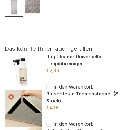
Nicht kategorisiert.
Andere nicht kategorisierte Cookies sind solche, die
analysiert werden und noch keiner Kategorie zugeordnet
wurden.
Das könnte Ihnen auch gefallen
Alle ablehnen
Rug Cleaner Universeller
Teppichreiniger
Meine Einstellungen speichern
€
7,99
Alle akzeptieren
In den Warenkorb
Rutschfeste Teppichstopper (8
Stück)
€
4,99
In den Warenkorb