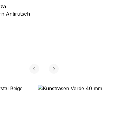
zza
Teppich Shine
n Antirutsch
Creme Grau Gold Abstrakt Eff
ab
€
39,99