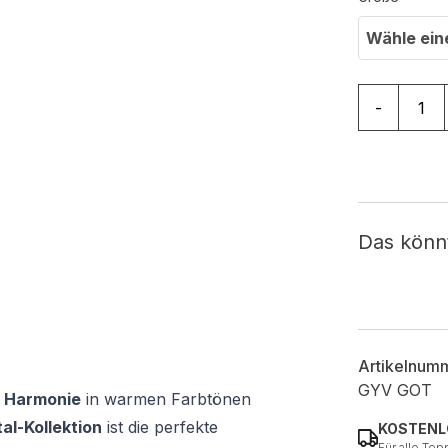
Wähle ein
Teppichläuf
-
Das könn
Artikelnum
GYV GOT
le Harmonie
in warmen Farbtönen
al-Kollektion
ist die perfekte
KOSTENL
Für alle Tep