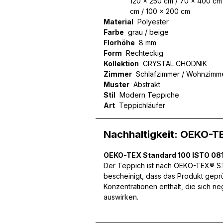
120 x 250 cm / 70 x 400 cm 
cm / 100 x 200 cm
Material
Polyester
Farbe
grau / beige
Florhöhe
8 mm
Wir verwenden Cookies, um
Form
Rechteckig
können und um unseren Tra
Kollektion
CRYSTAL CHODNIK
Website an unsere Partner
Zimmer
Schlafzimmer / Wohnzimm
mit weiteren Daten zusamm
Muster
Abstrakt
Dienste gesammelt haben.
Stil
Modern Teppiche
Art
Teppichläufer
Notwendig
Nachhaltigkeit: OEKO-T
Notwendige Cookies sind e
Beispiel das Bereitstellen
speichern keine persone
OEKO-TEX Standard 100 ISTO 081
Der Teppich ist nach OEKO-TEX® STA
bescheinigt, dass das Produkt gepr
Präferenzen
Konzentrationen enthält, die sich n
auswirken.
Präferenz-Cookies ermögli
Website aussieht oder funk