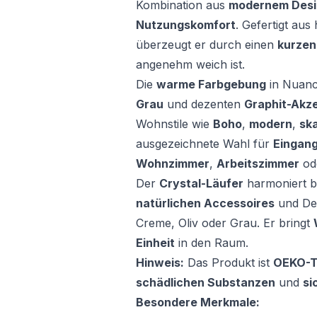
Kombination aus
modernem Desi
Nutzungskomfort
. Gefertigt au
überzeugt er durch einen
kurzen
angenehm weich ist.
Die
warme Farbgebung
in Nuan
Grau
und dezenten
Graphit-Akz
Wohnstile wie
Boho
,
modern
,
sk
ausgezeichnete Wahl für
Eingan
Wohnzimmer
,
Arbeitszimmer
od
Der
Crystal-Läufer
harmoniert b
natürlichen Accessoires
und De
Creme, Oliv oder Grau. Er bringt
Einheit
in den Raum.
Hinweis:
Das Produkt ist
OEKO-TE
schädlichen Substanzen
und
si
Besondere Merkmale: