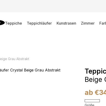
Teppiche
Teppichläufer
Kunstrasen
Zimmer
Far
Beige Grau Abstrakt
Teppic
Beige 
ab
€
3
Größe