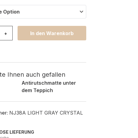
e Option
er Crystal Beige Grau Abstrakt Menge
+
In den Warenkorb
te Ihnen auch gefallen
Antirutschmatte unter
dem Teppich
mer:
NJ38A LIGHT GRAY CRYSTAL
OSE LIEFERUNG
piche