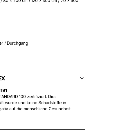
/ 80 x 200 cm / 120 x 300 cm / 70 x 500
 Inhalte und Anzeigen zu personalisieren, um Funktionen für sozia
ffic zu analysieren. Außerdem geben wir Informationen über Ihre
 für soziale Medien, Werbung und Analysen weiter. Diese Partner k
er / Durchgang
enführen, die Sie ihnen bereitgestellt haben oder die sie im Rahme
EX
rforderlich, um die grundlegenden Funktionen dieser Website zu 
 eines sicheren Log-ins oder das Anpassen Ihrer Zustimmungseinste
nbezogenen Daten.
191
NDARD 100 zertifiziert. Dies
üft wurde und keine Schadstoffe in
egativ auf die menschliche Gesundheit
chen es einer Website, Informationen zu speichern, die die Art und
tioniert, wie zum Beispiel Ihre bevorzugte Sprache oder die Region,