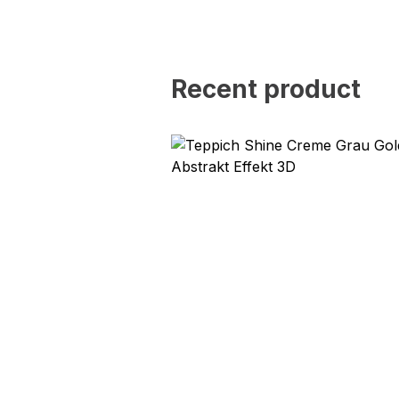
Statistik
Statistik-Cookies helfen W
indem sie anonyme Inform
Recent product
Marketing
Marketing-Cookies werden 
anzuzeigen, die für den e
Werbetreibende Dritter sin
Nicht kategorisiert
Andere nicht kategorisier
Alle ablehnen