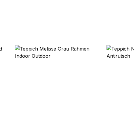
ebsite-Betreibern zu verstehen, wie sich verschiedene Benutzer au
ationen sammeln und melden.
verwendet, um Benutzer über Websites hinweg zu verfolgen. Das Z
inzelnen Benutzer relevant und ansprechend sind und somit wertvol
d.
.
te Cookies sind solche, die analysiert werden und noch keiner Kate
Meine Einstellungen speichern