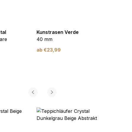
tal
Kunstrasen Verde
Kunst
are
40 mm
Braun
ab
€
23,99
ab
€
2