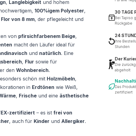
gn
,
Langlebigkeit
und hohem
s hochwertigem,
100%igem Polyester
,
30 TAGE
Bei Tapiso 
 Flor von 8 mm
, der pflegeleicht und
Rückgabe
24 STUN
cen von
pfirsichfarbenem Beige
,
Ihre Bestell
enten
macht den Läufer ideal für
Stunden
andinavisch
und
natürlich
. Eine
Der Kurie
gsbereich
,
Flur
sowie für
Die zurückg
er den
Wohnbereich
.
abgeholt
esonders schön mit
Holzmöbeln
,
Nachhalt
korationen in
Erdtönen
wie Weiß,
Das Produkt
zertifiziert
Wärme
,
Frische
und eine
ästhetische
X-zertifiziert
– es ist
frei von
cher
, auch für
Kinder
und
Allergiker
.