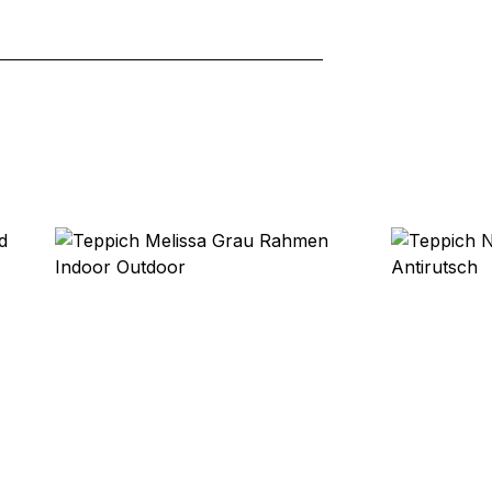
ebsite-Betreibern zu verstehen, wie sich verschiedene Benutzer au
ationen sammeln und melden.
verwendet, um Benutzer über Websites hinweg zu verfolgen. Das Z
inzelnen Benutzer relevant und ansprechend sind und somit wertvol
d.
.
te Cookies sind solche, die analysiert werden und noch keiner Kate
Meine Einstellungen speichern