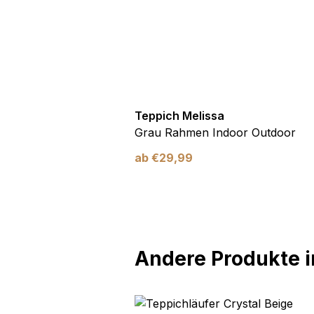
utdoor
Teppich Melissa
Blau Blätter
Grau Rahmen Indoor Outdoor
ab
€
29,99
Andere Produkte in