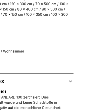
 cm / 120 x 300 cm / 70 x 500 cm / 100 x
x 150 cm / 80 x 400 cm / 80 x 500 cm /
/ 70 x 150 cm / 100 x 350 cm / 100 x 300
 Inhalte und Anzeigen zu personalisieren, um Funktionen für sozia
ffic zu analysieren. Außerdem geben wir Informationen über Ihre
 für soziale Medien, Werbung und Analysen weiter. Diese Partner k
enführen, die Sie ihnen bereitgestellt haben oder die sie im Rahme
r / Wohnzimmer
rforderlich, um die grundlegenden Funktionen dieser Website zu 
 eines sicheren Log-ins oder das Anpassen Ihrer Zustimmungseinste
nbezogenen Daten.
EX
191
NDARD 100 zertifiziert. Dies
chen es einer Website, Informationen zu speichern, die die Art und
üft wurde und keine Schadstoffe in
tioniert, wie zum Beispiel Ihre bevorzugte Sprache oder die Region,
egativ auf die menschliche Gesundheit