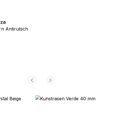
zza
Teppich Shine
n Antirutsch
Creme Grau Gold Abstrakt Eff
ab
€
39,99