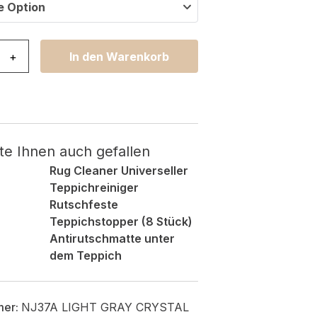
e Option
fer Crystal Beige Grau Modern Menge
+
In den Warenkorb
te Ihnen auch gefallen
Rug Cleaner Universeller
Teppichreiniger
Rutschfeste
Teppichstopper (8 Stück)
Antirutschmatte unter
dem Teppich
mer:
NJ37A LIGHT GRAY CRYSTAL