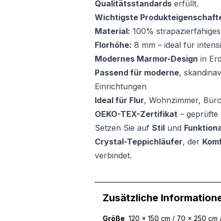
Qualitätsstandards
erfüllt.
Wichtigste Produkteigenschaft
Material:
100% strapazierfähiges
Florhöhe:
8 mm – ideal für inten
Modernes Marmor-Design
in Er
Passend für moderne
, skandinav
Einrichtungen
Ideal für Flur
, Wohnzimmer, Büro
OEKO-TEX-Zertifikat
– geprüfte 
Setzen Sie auf
Stil
und
Funktiona
Crystal-Teppichläufer
, der
Komf
verbindet.
Zusätzliche Information
Größe
120 x 150 cm / 70 x 250 cm 