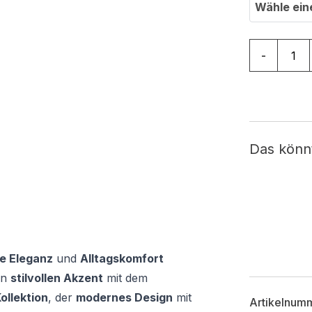
Wähle ein
Teppichläu
-
Das könn
e Eleganz
und
Alltagskomfort
en
stilvollen Akzent
mit dem
ollektion
, der
modernes Design
mit
Artikelnum