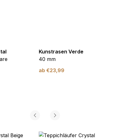
tal
Kunstrasen Verde
Kunst
are
40 mm
Braun
ab
€
23,99
ab
€
2