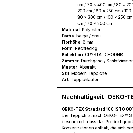
cm / 70 x 400 cm / 80 x 200
200 cm / 80 x 250 cm / 100 
80 x 300 cm / 100 x 250 cm 
cm / 70 x 200 cm
Wir verwenden Cookies, um
Material
Polyester
können und um unseren Tra
Farbe
beige / grau
Website an unsere Partner
Florhöhe
8 mm
mit weiteren Daten zusamm
Form
Rechteckig
Dienste gesammelt haben.
Kollektion
CRYSTAL CHODNIK
Zimmer
Durchgang / Schlafzimme
Muster
Abstrakt
Notwendig
Stil
Modern Teppiche
Art
Teppichläufer
Notwendige Cookies sind e
Beispiel das Bereitstellen
speichern keine persone
Nachhaltigkeit: OEKO-T
Präferenzen
OEKO-TEX Standard 100 ISTO 081
Der Teppich ist nach OEKO-TEX® STA
Präferenz-Cookies ermögli
bescheinigt, dass das Produkt gepr
Website aussieht oder funk
Konzentrationen enthält, die sich n