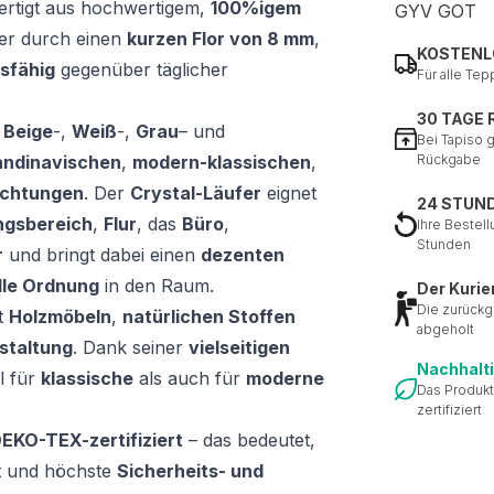
fertigt aus hochwertigem,
100%igem
GYV GOT
fer durch einen
kurzen Flor von 8 mm
,
KOSTENL
sfähig
gegenüber täglicher
Für alle Tep
30 TAGE
n
Beige
-,
Weiß
-,
Grau
– und
Bei Tapiso 
andinavischen
,
modern-klassischen
,
Rückgabe
ichtungen
. Der
Crystal-Läufer
eignet
24 STUN
ngsbereich
,
Flur
, das
Büro
,
Ihre Bestell
Stunden
r
und bringt dabei einen
dezenten
lle Ordnung
in den Raum.
Der Kurie
Die zurückg
t
Holzmöbeln
,
natürlichen Stoffen
abgeholt
estaltung
. Dank seiner
vielseitigen
Nachhalt
l für
klassische
als auch für
moderne
Das Produkt
zertifiziert
EKO-TEX-zertifiziert
– das bedeutet,
t und höchste
Sicherheits- und