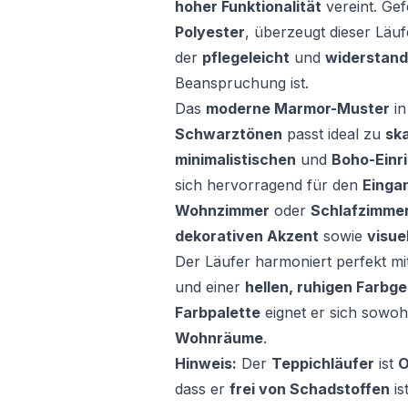
hoher Funktionalität
vereint. Ge
Polyester
, überzeugt dieser Läu
der
pflegeleicht
und
widerstand
Beanspruchung ist.
Das
moderne Marmor-Muster
i
Schwarztönen
passt ideal zu
sk
minimalistischen
und
Boho-Einr
sich hervorragend für den
Einga
Wohnzimmer
oder
Schlafzimme
dekorativen Akzent
sowie
visue
Der Läufer harmoniert perfekt mi
und einer
hellen, ruhigen Farbg
Farbpalette
eignet er sich sowoh
Wohnräume
.
Hinweis:
Der
Teppichläufer
ist
O
dass er
frei von Schadstoffen
is