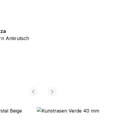
zza
Teppich Shine
n Antirutsch
Creme Grau Gold Abstrakt Eff
ab
€
39,99