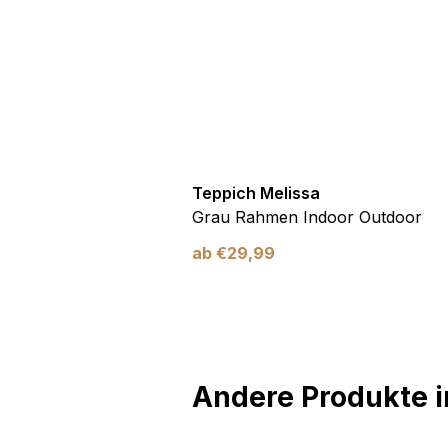
utdoor
Teppich Melissa
Blau Blätter
Grau Rahmen Indoor Outdoor
ab
€
29,99
Andere Produkte in