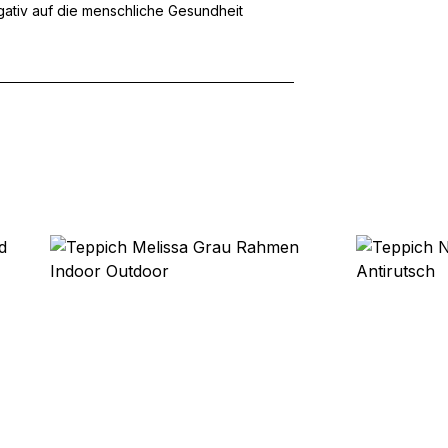
egativ auf die menschliche Gesundheit
ebsite-Betreibern zu verstehen, wie sich verschiedene Benutzer au
ationen sammeln und melden.
verwendet, um Benutzer über Websites hinweg zu verfolgen. Das Z
inzelnen Benutzer relevant und ansprechend sind und somit wertvol
d.
.
te Cookies sind solche, die analysiert werden und noch keiner Kate
Meine Einstellungen speichern