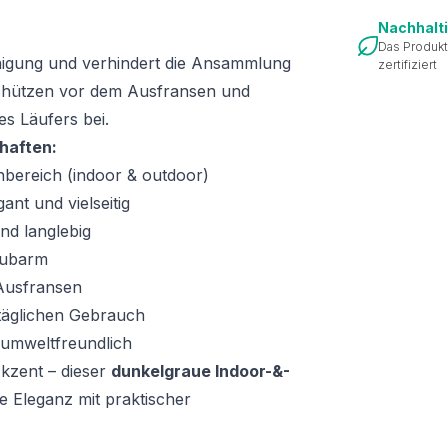
Nachhalt
Das Produkt
inigung und verhindert die Ansammlung
zertifiziert
hützen vor dem Ausfransen und
s Läufers bei.
haften:
nbereich (indoor & outdoor)
nt und vielseitig
nd langlebig
taubarm
Ausfransen
n täglichen Gebrauch
 umweltfreundlich
kzent – dieser
dunkelgraue Indoor-&-
e Eleganz mit praktischer