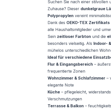
Suchen Sie nach einer stilvollen 
Zuhause? Dieser
dunkelgraue Lä
Polypropylen
vereint minimalistis
Dank des
OEKO-TEX Zertifikats
alle Haushaltsmitglieder und umwe
Sein
zeitloser Farbton
und die
e
besonders vielseitig. Als
Indoor- 
mühelos unterschiedlichen Wohn
Ideal für verschiedene Einsatzb
Flur & Eingangsbereich
– äußerst
frequentierte Zonen
Wohnzimmer & Schlafzimmer
– 
elegante Note
Küche
– pflegeleicht, widerstand
Verschmutzungen
Terrasse & Balkon
– feuchtigkeit