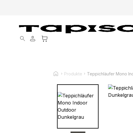
Products search
Produkte
Teppichläufer Mono In