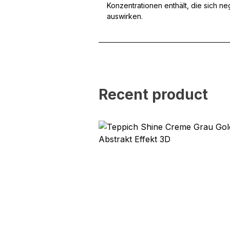
Konzentrationen enthält, die sich n
Statistik
auswirken.
Statistik-Cookies helfen W
indem sie anonyme Inform
Marketing
Recent product
Marketing-Cookies werden 
anzuzeigen, die für den e
Werbetreibende Dritter sin
Nicht kategorisiert
Andere nicht kategorisier
Alle ablehnen