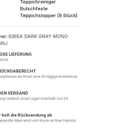
Teppichreiniger
Rutschfeste
Teppichstopper (8 Stück)
mer:
6365A DARK GRAY MONO
GNJ
OSE LIEFERUNG
piche
 RÜCKGABERECHT
garantieren wir Ihnen eine 30-tägige kostenlose
DEN VERSAND
ung verlässt unser Lager innerhalb von 24
r holt die Rücksendung ab
esandte Ware wird vom Kurier an Ihrer Haustür