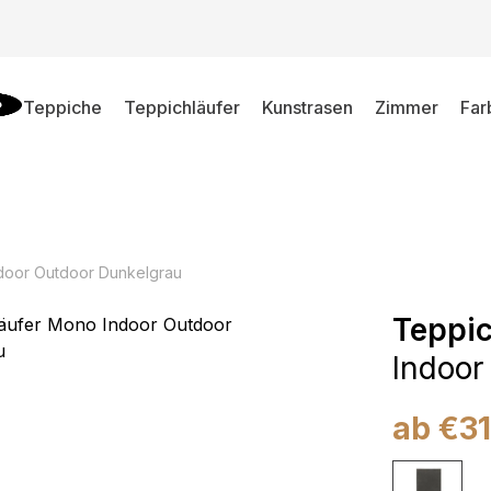
Teppiche
Teppichläufer
Kunstrasen
Zimmer
Far
door Outdoor Dunkelgrau
Teppi
Indoor
ab
€
3