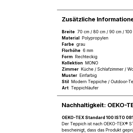
Zusätzliche Information
Wir verwenden Cookies, um
Breite
70 cm / 80 cm / 90 cm / 100
können und um unseren Tra
Material
Polypropylen
Website an unsere Partner
Farbe
grau
mit weiteren Daten zusamm
Florhöhe
6 mm
Dienste gesammelt haben.
Form
Rechteckig
Kollektion
MONO
Notwendig
Zimmer
Küche / Schlafzimmer / W
Muster
Einfarbig
Notwendige Cookies sind e
Stil
Modern Teppiche / Outdoor-T
Beispiel das Bereitstellen
Art
Teppichläufer
speichern keine persone
Nachhaltigkeit: OEKO-T
Präferenzen
OEKO-TEX Standard 100 ISTO 081
Präferenz-Cookies ermögli
Der Teppich ist nach OEKO-TEX® STA
Website aussieht oder funk
bescheinigt, dass das Produkt gepr