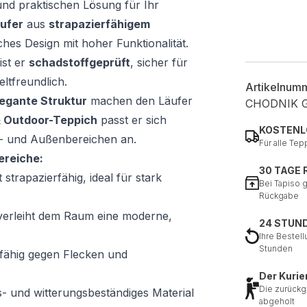
und praktischen Lösung für Ihr
ufer
aus
strapazierfähigem
ches Design mit hoher Funktionalität.
ist er
schadstoffgeprüft
, sicher für
ltfreundlich.
Artikelnum
legante Struktur
machen den Läufer
CHODNIK 
& Outdoor-Teppich
passt er sich
KOSTENL
- und Außenbereichen an.
Für alle Tep
ereiche:
30 TAGE
 strapazierfähig, ideal für stark
Bei Tapiso 
Rückgabe
verleiht dem Raum eine moderne,
24 STUN
Ihre Bestell
Stunden
sfähig gegen Flecken und
Der Kurie
Die zurückg
s- und witterungsbeständiges Material
abgeholt