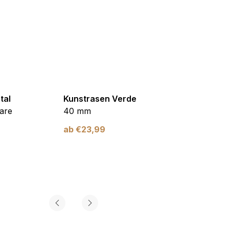
tal
Kunstrasen Verde
Kunst
are
40 mm
Braun
ab
€
23,99
ab
€
2