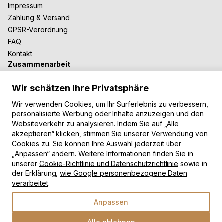
Impressum
Zahlung & Versand
GPSR-Verordnung
FAQ
Kontakt
Zusammenarbeit
Für Blogger
Wir schätzen Ihre Privatsphäre
B2B-Zusammenarbeit
Unsere Teppiche
Wir verwenden Cookies, um Ihr Surferlebnis zu verbessern,
personalisierte Werbung oder Inhalte anzuzeigen und den
Moderne Teppiche
Websiteverkehr zu analysieren. Indem Sie auf „Alle
Vintage Teppiche
akzeptieren“ klicken, stimmen Sie unserer Verwendung von
Shaggy Teppiche
Cookies zu. Sie können Ihre Auswahl jederzeit über
Kinderteppiche
„Anpassen“ ändern. Weitere Informationen finden Sie in
unserer
Cookie-Richtlinie und Datenschutzrichtlinie
sowie in
Zahlungsarten
der Erklärung,
wie Google personenbezogene Daten
verarbeitet
.
Anpassen
Alle ablehnen