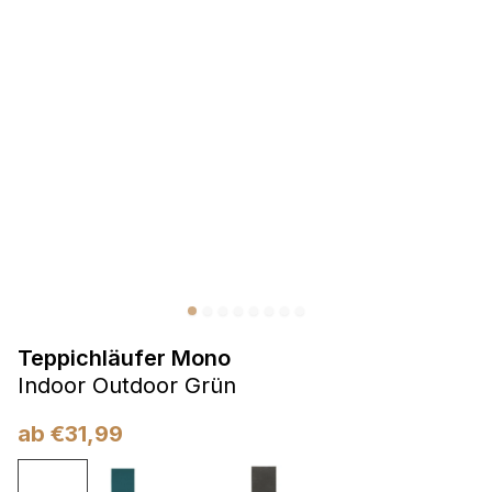
Präferenzen
Präferenz-Cookies ermöglichen es einer Website,
Informationen zu speichern, die die Art und Weise ändern,
wie die Website aussieht oder funktioniert, wie zum Beispiel
Ihre bevorzugte Sprache oder die Region, in der Sie sich
befinden.
Statistik
Statistik-Cookies helfen Website-Betreibern zu verstehen,
wie sich verschiedene Benutzer auf der Website verhalten,
indem sie anonyme Informationen sammeln und melden.
Teppichläufer Mono
Marketing
Indoor Outdoor Grün
Marketing-Cookies werden verwendet, um Benutzer über
Websites hinweg zu verfolgen. Das Ziel ist es, Anzeigen
ab
€
31,99
anzuzeigen, die für den einzelnen Benutzer relevant und
ansprechend sind und somit wertvoller für Herausgeber und
Werbetreibende Dritter sind.