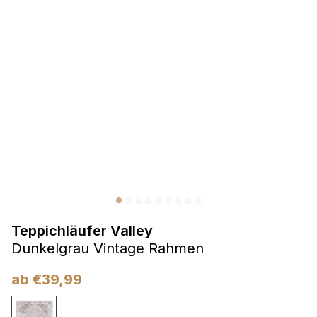
Präferenzen
Präferenz-Cookies ermöglichen es einer Website,
Informationen zu speichern, die die Art und Weise ändern,
wie die Website aussieht oder funktioniert, wie zum Beispiel
Ihre bevorzugte Sprache oder die Region, in der Sie sich
befinden.
Statistik
Statistik-Cookies helfen Website-Betreibern zu verstehen,
wie sich verschiedene Benutzer auf der Website verhalten,
indem sie anonyme Informationen sammeln und melden.
Teppichläufer Valley
Marketing
Dunkelgrau Vintage Rahmen
Marketing-Cookies werden verwendet, um Benutzer über
Websites hinweg zu verfolgen. Das Ziel ist es, Anzeigen
ab
€
39,99
anzuzeigen, die für den einzelnen Benutzer relevant und
ansprechend sind und somit wertvoller für Herausgeber und
Werbetreibende Dritter sind.