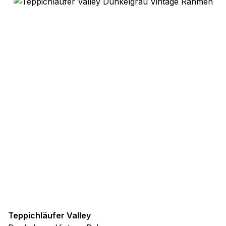
Nicht kategorisiert.
Andere nicht kategorisierte Cookies sind solche, die
analysiert werden und noch keiner Kategorie zugeordnet
wurden.
Alle ablehnen
Meine Einstellungen speichern
Alle akzeptieren
Teppichläufer Valley