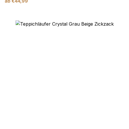
ab
€
44,99