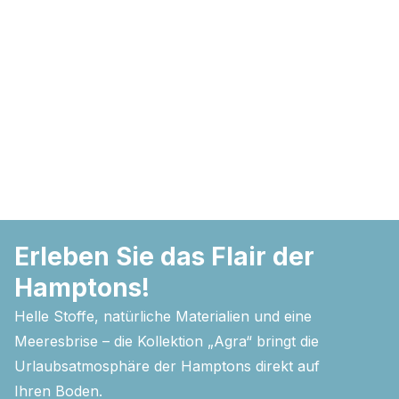
Nicht kategorisiert.
Andere nicht kategorisierte Cookies sind solche, die
analysiert werden und noch keiner Kategorie zugeordnet
wurden.
Alle ablehnen
Meine Einstellungen speichern
Alle akzeptieren
Erleben Sie das Flair der
Hamptons!
Helle Stoffe, natürliche Materialien und eine
Meeresbrise – die Kollektion „Agra“ bringt die
Urlaubsatmosphäre der Hamptons direkt auf
Ihren Boden.