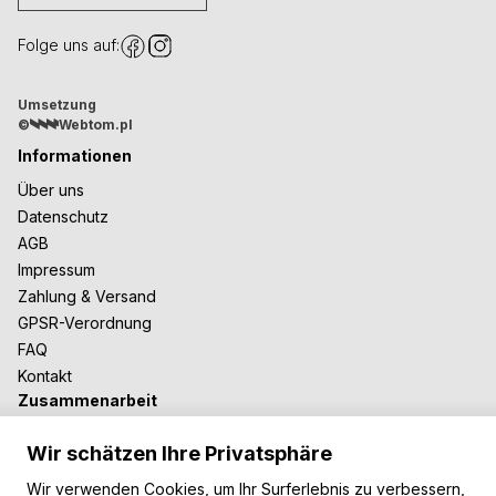
Folge uns auf:
Umsetzung
©
Webtom.pl
Informationen
Über uns
Datenschutz
AGB
Impressum
Zahlung & Versand
GPSR-Verordnung
FAQ
Kontakt
Zusammenarbeit
Für Blogger
Wir schätzen Ihre Privatsphäre
B2B-Zusammenarbeit
Unsere Teppiche
Wir verwenden Cookies, um Ihr Surferlebnis zu verbessern,