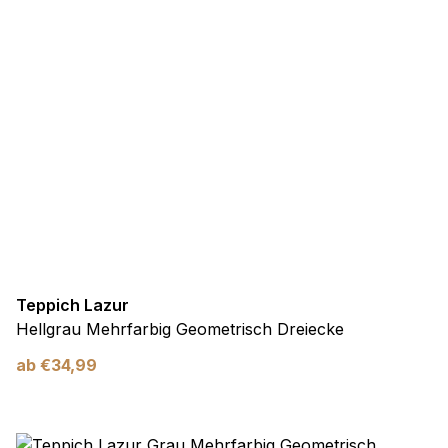
Präferenzen
Präferenz-Cookies ermöglichen es einer Website,
Informationen zu speichern, die die Art und Weise ändern,
wie die Website aussieht oder funktioniert, wie zum Beispiel
Ihre bevorzugte Sprache oder die Region, in der Sie sich
befinden.
Statistik
Statistik-Cookies helfen Website-Betreibern zu verstehen,
wie sich verschiedene Benutzer auf der Website verhalten,
indem sie anonyme Informationen sammeln und melden.
Teppich Lazur
Hellgrau Mehrfarbig Geometrisch Dreiecke
Marketing
ab
€
34,99
Marketing-Cookies werden verwendet, um Benutzer über
Websites hinweg zu verfolgen. Das Ziel ist es, Anzeigen
anzuzeigen, die für den einzelnen Benutzer relevant und
ansprechend sind und somit wertvoller für Herausgeber und
Werbetreibende Dritter sind.