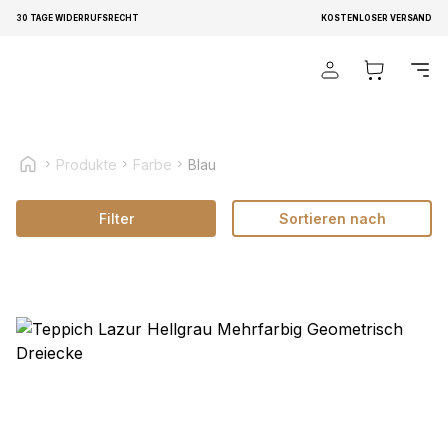
30 TAGE WIDERRUFSRECHT
KOSTENLOSER VERSAND
Wir verwenden Cookies, um Inhalte und Anzeigen zu
personalisieren, um Funktionen für soziale Medien anbieten
zu können und um unseren Traffic zu analysieren.
Außerdem geben wir Informationen über Ihre Verwendung
unserer Website an unsere Partner für soziale Medien,
Produkte
Farbe
Blau
Werbung und Analysen weiter. Diese Partner können diese
Informationen mit weiteren Daten zusammenführen, die Sie
Filter
Sortieren nach
ihnen bereitgestellt haben oder die sie im Rahmen Ihrer
Nutzung der Dienste gesammelt haben.
Notwendig
Notwendige Cookies sind erforderlich, um die
grundlegenden Funktionen dieser Website zu ermöglichen,
wie zum Beispiel das Bereitstellen eines sicheren Log-ins
oder das Anpassen Ihrer Zustimmungseinstellungen. Diese
Cookies speichern keine personenbezogenen Daten.