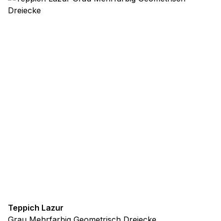
Nicht kategorisiert.
Andere nicht kategorisierte Cookies sind solche, die
analysiert werden und noch keiner Kategorie zugeordnet
wurden.
Alle ablehnen
Meine Einstellungen speichern
Alle akzeptieren
Teppich Lazur
Grau Mehrfarbig Geometrisch Dreiecke