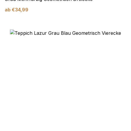
ab
€
34,99