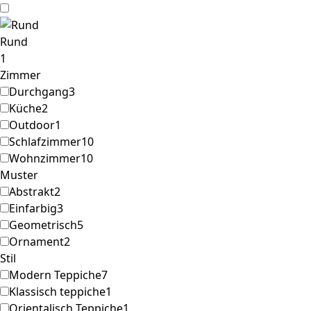
Rund
1
Zimmer
Durchgang
3
Küche
2
Outdoor
1
Schlafzimmer
10
Wohnzimmer
10
Muster
Abstrakt
2
Einfarbig
3
Geometrisch
5
Ornament
2
Stil
Modern Teppiche
7
Klassisch teppiche
1
Orientalisch Teppiche
1