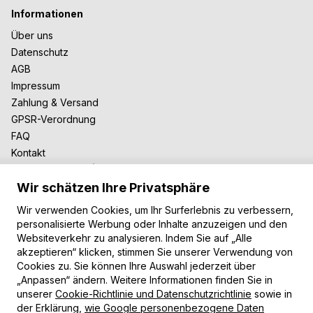
Informationen
Über uns
Datenschutz
AGB
Impressum
Zahlung & Versand
GPSR-Verordnung
FAQ
Kontakt
Zusammenarbeit
Wir schätzen Ihre Privatsphäre
Für Blogger
B2B-Zusammenarbeit
Wir verwenden Cookies, um Ihr Surferlebnis zu verbessern,
Unsere Teppiche
personalisierte Werbung oder Inhalte anzuzeigen und den
Websiteverkehr zu analysieren. Indem Sie auf „Alle
Moderne Teppiche
akzeptieren“ klicken, stimmen Sie unserer Verwendung von
Vintage Teppiche
Cookies zu. Sie können Ihre Auswahl jederzeit über
Shaggy Teppiche
„Anpassen“ ändern. Weitere Informationen finden Sie in
Kinderteppiche
unserer
Cookie-Richtlinie und Datenschutzrichtlinie
sowie in
der Erklärung,
wie Google personenbezogene Daten
Zahlungsarten