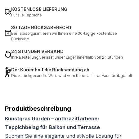
KOSTENLOSE LIEFERUNG
Für alle Teppiche
Nicht kategorisiert.
30 TAGE RÜCKGABERECHT
Andere nicht kategorisierte Cookies sind solche, die
Bei Tapiso garantieren wir Ihnen eine 30-tägige kostenlose
analysiert werden und noch keiner Kategorie zugeordnet
Rückgabe
wurden.
24 STUNDEN VERSAND
Ihre Bestellung verlässt unser Lager innerhalb von 24 Stunden
Alle ablehnen
Der Kurier holt die Rücksendung ab
Meine Einstellungen speichern
Die zurückgesandte Ware wird vom Kurier an Ihrer Haustür abgeholt
Alle akzeptieren
Produktbeschreibung
Kunstgras Garden – anthrazitfarbener
Teppichbelag für Balkon und Terrasse
Suchen Sie eine elegante und stilvolle Lösung für