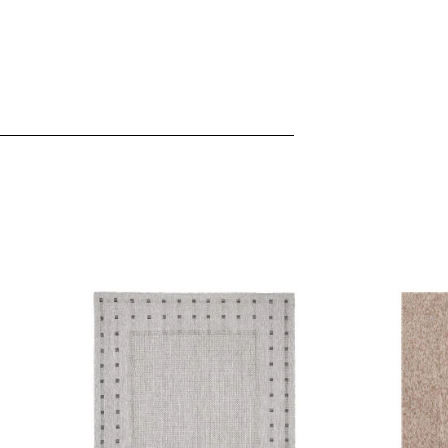
 für soziale Medien, Werbung und Analysen weiter. Diese Partner k
enführen, die Sie ihnen bereitgestellt haben oder die sie im Rahme
rforderlich, um die grundlegenden Funktionen dieser Website zu 
 eines sicheren Log-ins oder das Anpassen Ihrer Zustimmungseinste
nbezogenen Daten.
chen es einer Website, Informationen zu speichern, die die Art und
tioniert, wie zum Beispiel Ihre bevorzugte Sprache oder die Region,
ebsite-Betreibern zu verstehen, wie sich verschiedene Benutzer au
ationen sammeln und melden.