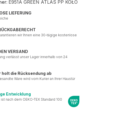
mer:
E951A GREEN ATLAS PP KOŁO
OSE LIEFERUNG
piche
 RÜCKGABERECHT
garantieren wir Ihnen eine 30-tägige kostenlose
DEN VERSAND
ung verlässt unser Lager innerhalb von 24
r holt die Rücksendung ab
esandte Ware wird vom Kurier an Ihrer Haustür
ige Entwicklung
 ist nach dem OEKO-TEX Standard 100
le Medien anbieten zu
 Verwendung unserer