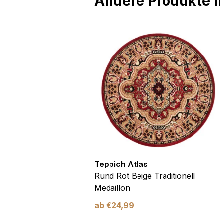
Andere Produkte in
las
Teppich Atlas
 Beige Abstrakt
Rund Rot Beige Traditionell
Medaillon
ab
€
24,99