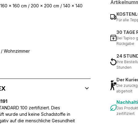
Artikelnum
 160 x 160 cm / 200 x 200 cm / 140 x 140
KOSTENL
Für alle Tep
30 TAGE
Bei Tapiso 
Rückgabe
r / Wohnzimmer
24 STUN
Ihre Bestell
Stunden
Der Kurie
Die zurückg
EX
abgeholt
191
Nachhalt
NDARD 100 zertifiziert. Dies
Das Produkt
zertifiziert
üft wurde und keine Schadstoffe in
egativ auf die menschliche Gesundheit
 Inhalte und Anzeigen zu personalisieren, um Funktionen für sozia
ffic zu analysieren. Außerdem geben wir Informationen über Ihre