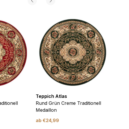
Teppich Atlas
Teppi
itionell
Rund Grün Creme Traditionell
Rund 
Medaillon
Safari
ab
€
24,99
ab
€
2