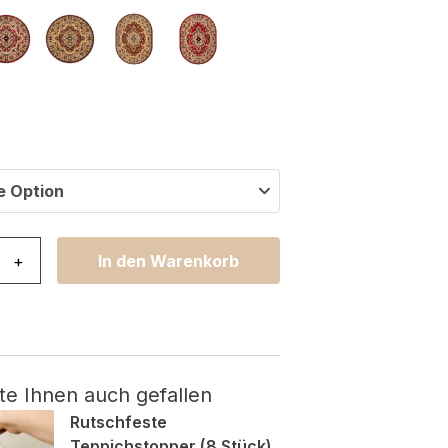
e Option
as Rund Grün Beige Traditionell Medaillon Menge
+
In den Warenkorb
te Ihnen auch gefallen
Rutschfeste
Teppichstopper (8 Stück)