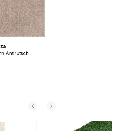
iel ist es, Anzeigen
ler für Herausgeber und
zza
Teppich Shine
n Antirutsch
Creme Grau Gold Abstrakt Eff
gorie zugeordnet wurden.
ab
€
39,99
Alle akzeptieren