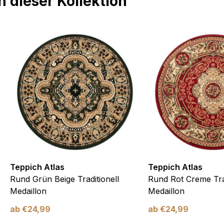
 dieser Kollektion
Teppich Atlas
Teppich Atlas
Rund Grün Beige Traditionell
Rund Rot Creme Trad
Medaillon
Medaillon
ab
€
24,99
ab
€
24,99