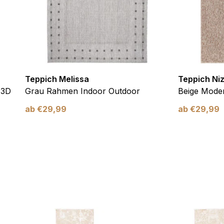
verwendet, um Benutzer über Websites hinweg zu verfolgen. Das Z
inzelnen Benutzer relevant und ansprechend sind und somit wertvol
d.
.
Teppich Melissa
Teppich Ni
 3D
Grau Rahmen Indoor Outdoor
Beige Moder
te Cookies sind solche, die analysiert werden und noch keiner Kate
ab
€
29,99
ab
€
29,99
Meine Einstellungen speichern