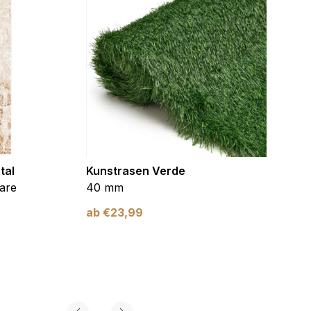
tal
Kunstrasen Verde
Kunst
are
40 mm
Braun
ab
€
23,99
ab
€
2