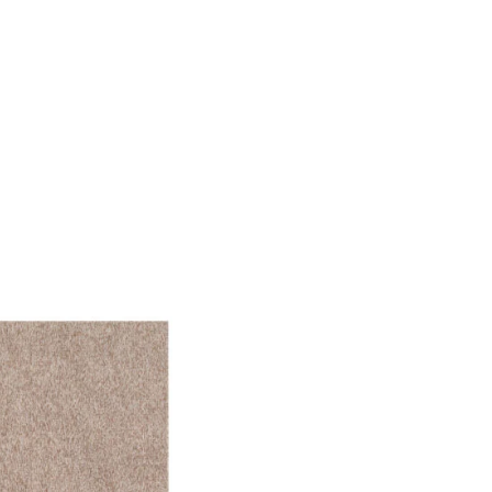
önnen diese Informationen
n Ihrer Nutzung der
ermöglichen, wie zum
llungen. Diese Cookies
 Weise ändern, wie die
 in der Sie sich befinden.
f der Website verhalten,