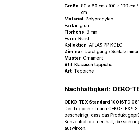
Größe
80 x 80 cm / 100 x 100 cm /
cm
Material
Polypropylen
Farbe
grün
Florhöhe
8 mm
Form
Rund
Kollektion
ATLAS PP KOŁO
Zimmer
Durchgang / Schlafzimme
Muster
Ornament
Stil
Klassisch teppiche
Art
Teppiche
Nachhaltigkeit: OEKO-T
OEKO-TEX Standard 100 ISTO 081
Der Teppich ist nach OEKO-TEX® STA
bescheinigt, dass das Produkt gepr
Konzentrationen enthält, die sich n
auswirken.
Wir verwenden Cookies, um
können und um unseren Tra