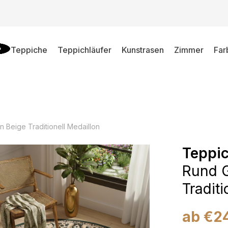
Teppiche
Teppichläufer
Kunstrasen
Zimmer
Far
n Beige Traditionell Medaillon
Teppic
Rund G
Traditi
ab
€
2