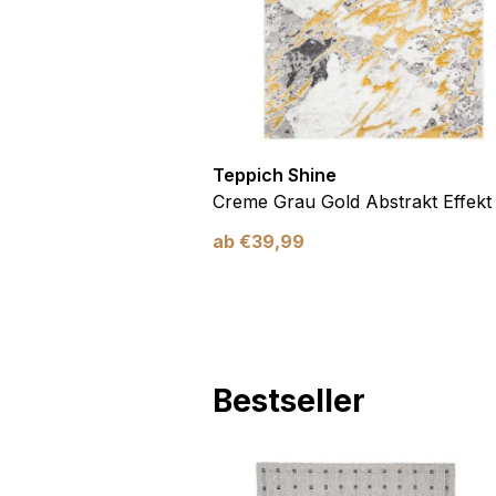
Marketing
Marketing-Cookies werden 
anzuzeigen, die für den e
Werbetreibende Dritter sin
Nicht kategorisiert
Teppich Shine
Antirutsch
Creme Grau Gold Abstrakt Effekt
Andere nicht kategorisier
ab
€
39,99
Alle ablehnen
Bestseller