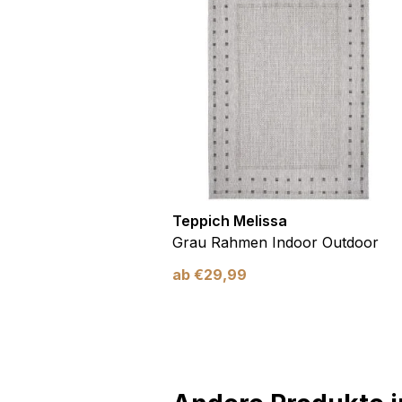
utdoor
Teppich Melissa
Blau Blätter
Grau Rahmen Indoor Outdoor
ab
€
29,99