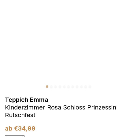
Präferenzen
Präferenz-Cookies ermöglichen es einer Website,
Informationen zu speichern, die die Art und Weise ändern,
wie die Website aussieht oder funktioniert, wie zum Beispiel
Ihre bevorzugte Sprache oder die Region, in der Sie sich
befinden.
Statistik
Statistik-Cookies helfen Website-Betreibern zu verstehen,
wie sich verschiedene Benutzer auf der Website verhalten,
indem sie anonyme Informationen sammeln und melden.
Teppich Emma
Marketing
Kinderzimmer Rosa Schloss Prinzessin
Marketing-Cookies werden verwendet, um Benutzer über
Rutschfest
Websites hinweg zu verfolgen. Das Ziel ist es, Anzeigen
anzuzeigen, die für den einzelnen Benutzer relevant und
ab
€
34,99
ansprechend sind und somit wertvoller für Herausgeber und
Werbetreibende Dritter sind.