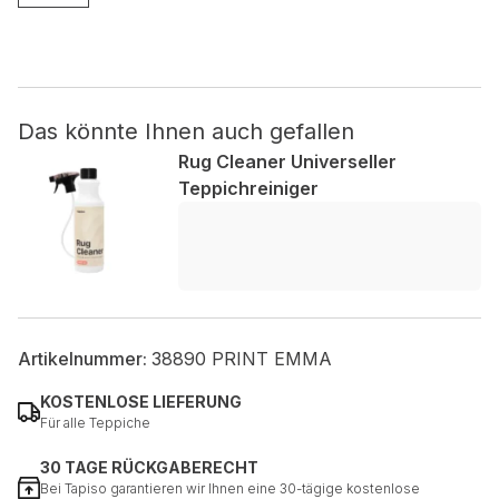
Nicht kategorisiert.
Andere nicht kategorisierte Cookies sind solche, die
analysiert werden und noch keiner Kategorie zugeordnet
Das könnte Ihnen auch gefallen
wurden.
Rug Cleaner Universeller
Teppichreiniger
Alle ablehnen
Meine Einstellungen speichern
Alle akzeptieren
Artikelnummer:
38890 PRINT EMMA
KOSTENLOSE LIEFERUNG
Für alle Teppiche
30 TAGE RÜCKGABERECHT
Bei Tapiso garantieren wir Ihnen eine 30-tägige kostenlose