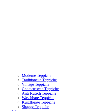
Moderne Teppiche
Traditionelle Teppiche
Vintage Teppiche
Geometrische Teppiche
Anti-Rutsch Teppiche
Waschbare Teppiche
Kurzflorige Teppiche
Shaggy Teppiche