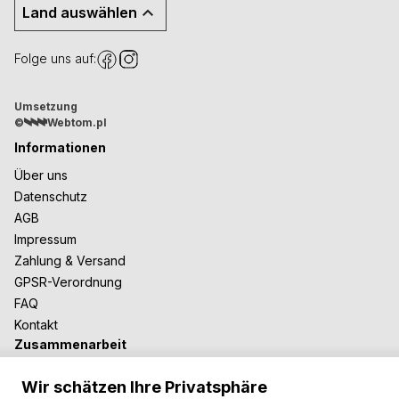
Land auswählen
Folge uns auf:
Umsetzung
©
Webtom.pl
Informationen
Über uns
Datenschutz
AGB
Impressum
Zahlung & Versand
GPSR-Verordnung
FAQ
Kontakt
Zusammenarbeit
Für Blogger
Wir schätzen Ihre Privatsphäre
B2B-Zusammenarbeit