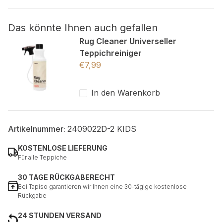
Das könnte Ihnen auch gefallen
Nicht kategorisiert.
Rug Cleaner Universeller
Andere nicht kategorisierte Cookies sind solche, die
Teppichreiniger
analysiert werden und noch keiner Kategorie zugeordnet
€
7,99
wurden.
In den Warenkorb
Alle ablehnen
Meine Einstellungen speichern
Artikelnummer:
2409022D-2 KIDS
Alle akzeptieren
KOSTENLOSE LIEFERUNG
Für alle Teppiche
30 TAGE RÜCKGABERECHT
Bei Tapiso garantieren wir Ihnen eine 30-tägige kostenlose
Rückgabe
24 STUNDEN VERSAND