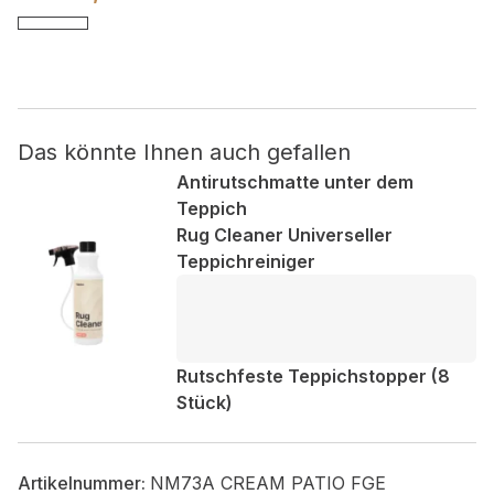
Nicht kategorisiert.
Andere nicht kategorisierte Cookies sind solche, die
analysiert werden und noch keiner Kategorie zugeordnet
wurden.
Das könnte Ihnen auch gefallen
Antirutschmatte unter dem
Teppich
Alle ablehnen
Rug Cleaner Universeller
Meine Einstellungen speichern
Teppichreiniger
Alle akzeptieren
Rutschfeste Teppichstopper (8
Stück)
Artikelnummer:
NM73A CREAM PATIO FGE