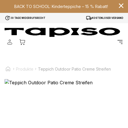
BACK TO SCHOOL: Kinderteppiche – 15 % Rabatt!
30 TAGE WIDERRUFSRECHT
KOSTENLOSER VERSAND
Wir verwenden Cookies, um Inhalte und Anzeigen zu
personalisieren, um Funktionen für soziale Medien anbieten
zu können und um unseren Traffic zu analysieren.
Außerdem geben wir Informationen über Ihre Verwendung
unserer Website an unsere Partner für soziale Medien,
Werbung und Analysen weiter. Diese Partner können diese
Informationen mit weiteren Daten zusammenführen, die Sie
ihnen bereitgestellt haben oder die sie im Rahmen Ihrer
Produkte
Teppich Outdoor Patio Creme Streifen
Nutzung der Dienste gesammelt haben.
Notwendig
Notwendige Cookies sind erforderlich, um die
grundlegenden Funktionen dieser Website zu ermöglichen,
wie zum Beispiel das Bereitstellen eines sicheren Log-ins
oder das Anpassen Ihrer Zustimmungseinstellungen. Diese
Cookies speichern keine personenbezogenen Daten.