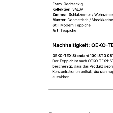
Form
Rechteckig
Kollektion
SALSA
Zimmer
Schlafzimmer / Wohnzimm
Wir verwenden Cookies, um
Muster
Geometrisch / Marokkanis
können und um unseren Tra
Stil
Modern Teppiche
Website an unsere Partner
Art
Teppiche
mit weiteren Daten zusamm
Dienste gesammelt haben.
Nachhaltigkeit: OEKO-T
Notwendig
OEKO-TEX Standard 100 ISTO 081
Der Teppich ist nach OEKO-TEX® STA
Notwendige Cookies sind e
bescheinigt, dass das Produkt gepr
Beispiel das Bereitstellen
Konzentrationen enthält, die sich n
speichern keine persone
auswirken.
Präferenzen
Präferenz-Cookies ermögli
Website aussieht oder funk