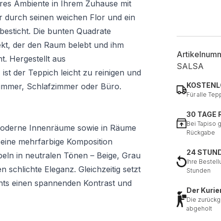
res Ambiente in Ihrem Zuhause mit
r durch seinen weichen Flor und ein
 besticht. Die bunten Quadrate
kt, der den Raum belebt und ihm
Artikelnum
t. Hergestellt aus
SALSA
st der Teppich leicht zu reinigen und
KOSTENL
zimmer, Schlafzimmer oder Büro.
Für alle Tep
30 TAGE
Bei Tapiso 
 moderne Innenräume sowie in Räume
Rückgabe
 Seine mehrfarbige Komposition
24 STUN
eln in neutralen Tönen – Beige, Grau
Ihre Bestell
 schlichte Eleganz. Gleichzeitig setzt
Stunden
ents einen spannenden Kontrast und
Der Kurie
Die zurückg
abgeholt