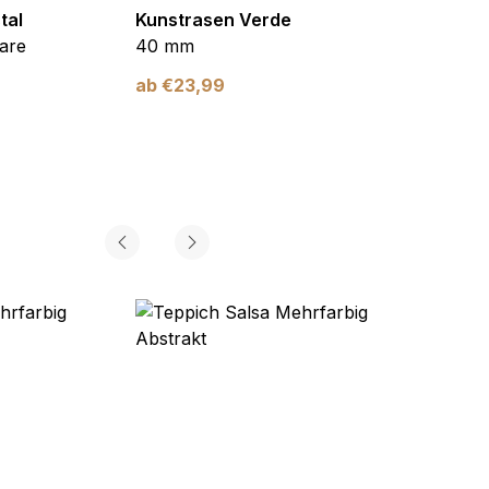
tal
Kunstrasen Verde
Kunst
are
40 mm
Braun
ab
€
23,99
ab
€
2