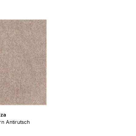
f der Website verhalten,
iel ist es, Anzeigen
ler für Herausgeber und
gorie zugeordnet wurden.
Alle akzeptieren
zza
Teppich Shine
n Antirutsch
Creme Grau Gold Abstrakt Eff
ab
€
39,99