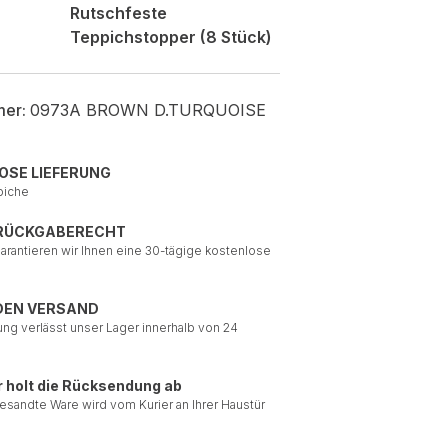
Rutschfeste
Teppichstopper (8 Stück)
mer:
0973A BROWN D.TURQUOISE
OSE LIEFERUNG
piche
 RÜCKGABERECHT
garantieren wir Ihnen eine 30-tägige kostenlose
DEN VERSAND
ung verlässt unser Lager innerhalb von 24
r holt die Rücksendung ab
esandte Ware wird vom Kurier an Ihrer Haustür