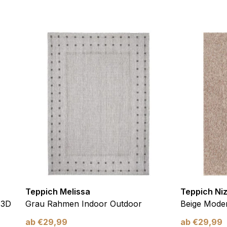
ebsite-Betreibern zu verstehen, wie sich verschiedene Benutzer au
ationen sammeln und melden.
verwendet, um Benutzer über Websites hinweg zu verfolgen. Das Z
inzelnen Benutzer relevant und ansprechend sind und somit wertvol
d.
.
te Cookies sind solche, die analysiert werden und noch keiner Kate
Meine Einstellungen speichern
Teppich Melissa
Teppich Ni
 3D
Grau Rahmen Indoor Outdoor
Beige Moder
ab
€
29,99
ab
€
29,99