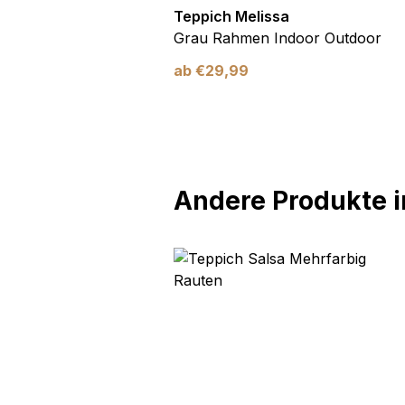
utdoor
Teppich Melissa
Blau Blätter
Grau Rahmen Indoor Outdoor
ab
€
29,99
Andere Produkte in