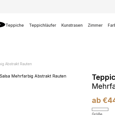
Teppiche
Teppichläufer
Kunstrasen
Zimmer
Far
ig Abstrakt Rauten
Teppic
Mehrfa
ab
€
4
Größe