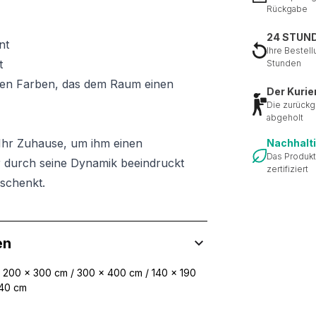
Rückgabe
24 STUN
nt
Ihre Bestell
t
Stunden
igen Farben, das dem Raum einen
Der Kurie
Die zurückg
abgeholt
n Ihr Zuhause, um ihm einen
Nachhalt
Das Produkt
der durch seine Dynamik beeindruckt
zertifiziert
schenkt.
en
/ 200 x 300 cm / 300 x 400 cm / 140 x 190
340 cm