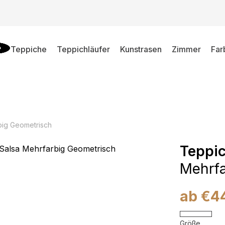
Teppiche
Teppichläufer
Kunstrasen
Zimmer
Far
big Geometrisch
Teppic
Mehrfa
ab
€
4
Größe