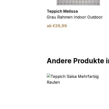
utdoor
Teppich Melissa
Blau Blätter
Grau Rahmen Indoor Outdoor
ab
€
29,99
Andere Produkte in