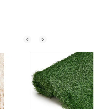
ab
€
39,99