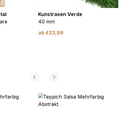
tal
Kunstrasen Verde
Kunst
are
40 mm
Braun
ab
€
23,99
ab
€
2