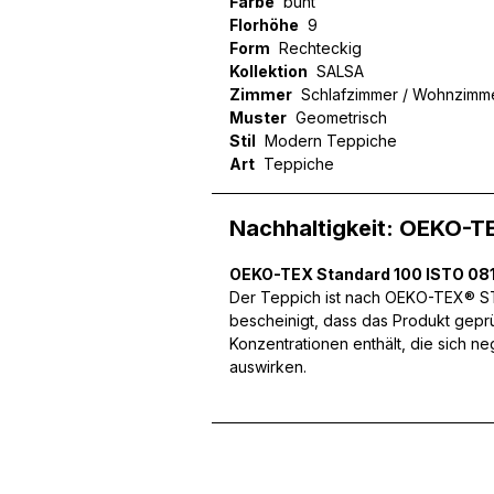
Farbe
bunt
Florhöhe
9
Form
Rechteckig
Kollektion
SALSA
Zimmer
Schlafzimmer / Wohnzimm
Wir verwenden Cookies, um
Muster
Geometrisch
können und um unseren Tra
Website an unsere Partner
Stil
Modern Teppiche
mit weiteren Daten zusamm
Art
Teppiche
Dienste gesammelt haben.
Nachhaltigkeit: OEKO-T
Notwendig
OEKO-TEX Standard 100 ISTO 081
Notwendige Cookies sind e
Der Teppich ist nach OEKO-TEX® STA
Beispiel das Bereitstellen
bescheinigt, dass das Produkt gepr
speichern keine persone
Konzentrationen enthält, die sich n
auswirken.
Präferenzen
Präferenz-Cookies ermögli
Website aussieht oder funk