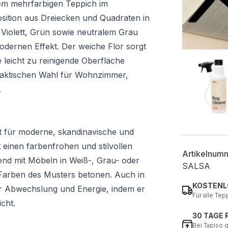
sem mehrfarbigen Teppich im
sition aus Dreiecken und Quadraten in
 Violett, Grün sowie neutralem Grau
dernen Effekt. Der weiche Flor sorgt
leicht zu reinigende Oberfläche
raktischen Wahl für Wohnzimmer,
.
kt für moderne, skandinavische und
 einen farbenfrohen und stilvollen
Artikelnum
end mit Möbeln in Weiß-, Grau- oder
SALSA
r Farben des Musters betonen. Auch in
KOSTENL
er Abwechslung und Energie, indem er
Für alle Tep
cht.
30 TAGE
Bei Tapiso 