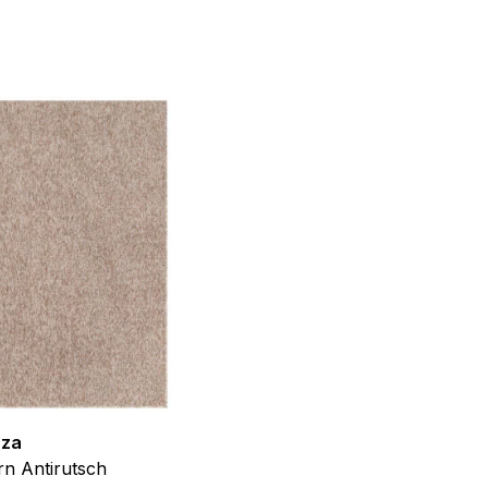
f der Website verhalten,
iel ist es, Anzeigen
ler für Herausgeber und
gorie zugeordnet wurden.
Alle akzeptieren
zza
Teppich Shine
n Antirutsch
Creme Grau Gold Abstrakt Eff