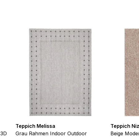
ebsite-Betreibern zu verstehen, wie sich verschiedene Benutzer au
ationen sammeln und melden.
verwendet, um Benutzer über Websites hinweg zu verfolgen. Das Z
inzelnen Benutzer relevant und ansprechend sind und somit wertvol
d.
.
te Cookies sind solche, die analysiert werden und noch keiner Kate
Meine Einstellungen speichern
Teppich Melissa
Teppich Ni
 3D
Grau Rahmen Indoor Outdoor
Beige Moder