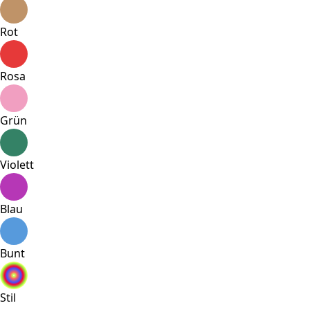
Rot
Rosa
Grün
Violett
Blau
Bunt
Stil