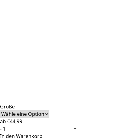
Größe
ab
€
44,99
Teppich
-
+
Valley
In den Warenkorb