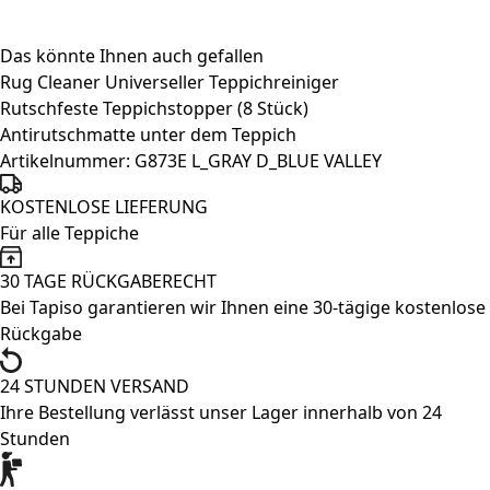
Grau
Blau
Das könnte Ihnen auch gefallen
Geometrisch
Rug Cleaner Universeller Teppichreiniger
Gitter
Rutschfeste Teppichstopper (8 Stück)
Menge
Antirutschmatte unter dem Teppich
Artikelnummer:
G873E L_GRAY D_BLUE VALLEY
KOSTENLOSE LIEFERUNG
Für alle Teppiche
30 TAGE RÜCKGABERECHT
Bei Tapiso garantieren wir Ihnen eine 30-tägige kostenlose
Rückgabe
24 STUNDEN VERSAND
Ihre Bestellung verlässt unser Lager innerhalb von 24
Stunden