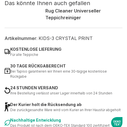
Das könnte Ihnen auch gefallen
Rug Cleaner Universeller
Nicht kategorisiert.
Teppichreiniger
Andere nicht kategorisierte Cookies sind solche, die
analysiert werden und noch keiner Kategorie zugeordnet
wurden.
Artikelnummer:
KIDS-3 CRYSTAL PRINT
KOSTENLOSE LIEFERUNG
Für alle Teppiche
Alle ablehnen
30 TAGE RÜCKGABERECHT
Meine Einstellungen speichern
Bei Tapiso garantieren wir Ihnen eine 30-tägige kostenlose
Rückgabe
Alle akzeptieren
24 STUNDEN VERSAND
Ihre Bestellung verlässt unser Lager innerhalb von 24 Stunden
Der Kurier holt die Rücksendung ab
Die zurückgesandte Ware wird vom Kurier an Ihrer Haustür abgeholt
Nachhaltige Entwicklung
Das Produkt ist nach dem OEKO-TEX Standard 100 zertifiziert