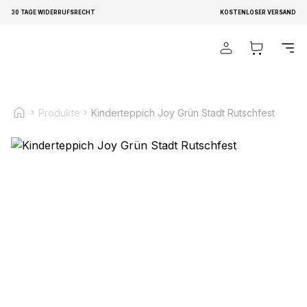
30 TAGE WIDERRUFSRECHT
KOSTENLOSER VERSAND
Wir verwenden Cookies, um Inhalte und Anzeigen zu
personalisieren, um Funktionen für soziale Medien anbieten
zu können und um unseren Traffic zu analysieren.
Außerdem geben wir Informationen über Ihre Verwendung
unserer Website an unsere Partner für soziale Medien,
Produkte
Kinderteppich Joy Grün Stadt Rutschfest
Werbung und Analysen weiter. Diese Partner können diese
Informationen mit weiteren Daten zusammenführen, die Sie
ihnen bereitgestellt haben oder die sie im Rahmen Ihrer
Nutzung der Dienste gesammelt haben.
Notwendig
Notwendige Cookies sind erforderlich, um die
grundlegenden Funktionen dieser Website zu ermöglichen,
wie zum Beispiel das Bereitstellen eines sicheren Log-ins
oder das Anpassen Ihrer Zustimmungseinstellungen. Diese
Cookies speichern keine personenbezogenen Daten.