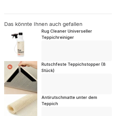
Nicht kategorisiert.
Das könnte Ihnen auch gefallen
Andere nicht kategorisierte Cookies sind solche, die
analysiert werden und noch keiner Kategorie zugeordnet
Rug Cleaner Universeller
wurden.
Teppichreiniger
Alle ablehnen
Meine Einstellungen speichern
Rutschfeste Teppichstopper (8
Stück)
Alle akzeptieren
Antirutschmatte unter dem
Teppich