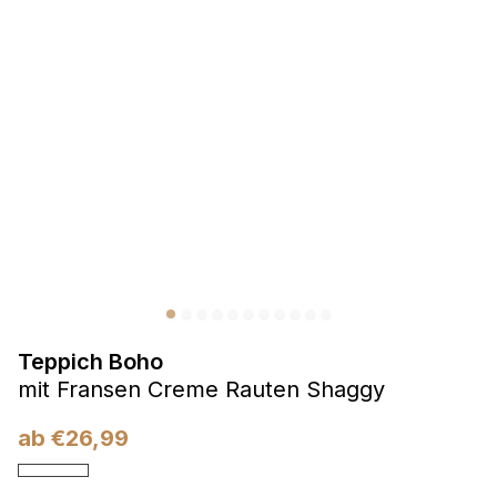
Präferenzen
Präferenz-Cookies ermöglichen es einer Website,
Informationen zu speichern, die die Art und Weise ändern,
wie die Website aussieht oder funktioniert, wie zum Beispiel
Ihre bevorzugte Sprache oder die Region, in der Sie sich
befinden.
Statistik
Statistik-Cookies helfen Website-Betreibern zu verstehen,
wie sich verschiedene Benutzer auf der Website verhalten,
indem sie anonyme Informationen sammeln und melden.
Teppich Boho
Marketing
mit Fransen Creme Rauten Shaggy
Marketing-Cookies werden verwendet, um Benutzer über
Websites hinweg zu verfolgen. Das Ziel ist es, Anzeigen
ab
€
26,99
anzuzeigen, die für den einzelnen Benutzer relevant und
ansprechend sind und somit wertvoller für Herausgeber und
Werbetreibende Dritter sind.