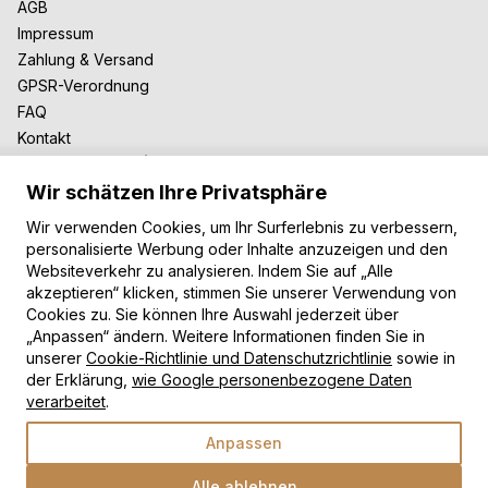
AGB
Impressum
Zahlung & Versand
GPSR-Verordnung
FAQ
Kontakt
Zusammenarbeit
Wir schätzen Ihre Privatsphäre
Für Blogger
B2B-Zusammenarbeit
Wir verwenden Cookies, um Ihr Surferlebnis zu verbessern,
Unsere Teppiche
personalisierte Werbung oder Inhalte anzuzeigen und den
Websiteverkehr zu analysieren. Indem Sie auf „Alle
Moderne Teppiche
akzeptieren“ klicken, stimmen Sie unserer Verwendung von
Vintage Teppiche
Cookies zu. Sie können Ihre Auswahl jederzeit über
Shaggy Teppiche
„Anpassen“ ändern. Weitere Informationen finden Sie in
Kinderteppiche
unserer
Cookie-Richtlinie und Datenschutzrichtlinie
sowie in
der Erklärung,
wie Google personenbezogene Daten
Zahlungsarten
verarbeitet
.
Anpassen
Alle ablehnen