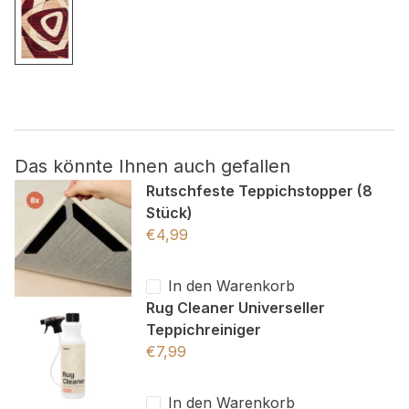
Nicht kategorisiert.
Andere nicht kategorisierte Cookies sind solche, die
analysiert werden und noch keiner Kategorie zugeordnet
wurden.
Das könnte Ihnen auch gefallen
Alle ablehnen
Rutschfeste Teppichstopper (8
Stück)
Meine Einstellungen speichern
€
4,99
Alle akzeptieren
In den Warenkorb
Rug Cleaner Universeller
Teppichreiniger
€
7,99
In den Warenkorb