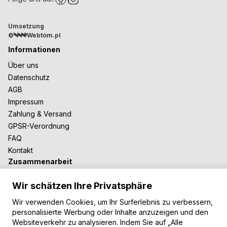
Umsetzung
©
Webtom.pl
Informationen
Über uns
Datenschutz
AGB
Impressum
Zahlung & Versand
GPSR-Verordnung
FAQ
Kontakt
Zusammenarbeit
Für Blogger
Wir schätzen Ihre Privatsphäre
B2B-Zusammenarbeit
Unsere Teppiche
Wir verwenden Cookies, um Ihr Surferlebnis zu verbessern,
personalisierte Werbung oder Inhalte anzuzeigen und den
Moderne Teppiche
Websiteverkehr zu analysieren. Indem Sie auf „Alle