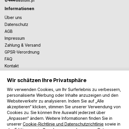
©
Webtom.pl
Informationen
Über uns
Datenschutz
AGB
Impressum
Zahlung & Versand
GPSR-Verordnung
FAQ
Kontakt
Zusammenarbeit
Wir schätzen Ihre Privatsphäre
Für Blogger
B2B-Zusammenarbeit
Wir verwenden Cookies, um Ihr Surferlebnis zu verbessern,
Unsere Teppiche
personalisierte Werbung oder Inhalte anzuzeigen und den
Websiteverkehr zu analysieren. Indem Sie auf „Alle
Moderne Teppiche
akzeptieren“ klicken, stimmen Sie unserer Verwendung von
Vintage Teppiche
Cookies zu. Sie können Ihre Auswahl jederzeit über
Shaggy Teppiche
„Anpassen“ ändern. Weitere Informationen finden Sie in
Kinderteppiche
unserer
Cookie-Richtlinie und Datenschutzrichtlinie
sowie in