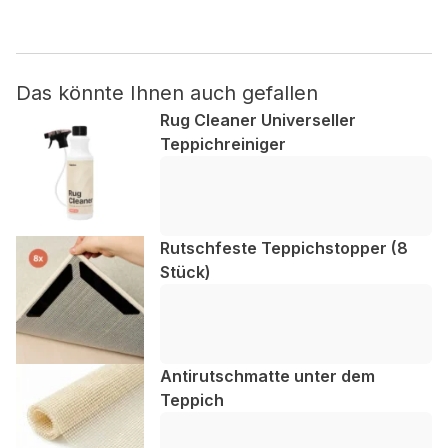
Nicht kategorisiert.
Das könnte Ihnen auch gefallen
Andere nicht kategorisierte Cookies sind solche, die
analysiert werden und noch keiner Kategorie zugeordnet
Rug Cleaner Universeller
wurden.
Teppichreiniger
Alle ablehnen
Meine Einstellungen speichern
Rutschfeste Teppichstopper (8
Stück)
Alle akzeptieren
Antirutschmatte unter dem
Teppich