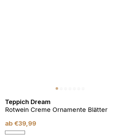
Präferenzen
Präferenz-Cookies ermöglichen es einer Website,
Informationen zu speichern, die die Art und Weise ändern,
wie die Website aussieht oder funktioniert, wie zum Beispiel
Ihre bevorzugte Sprache oder die Region, in der Sie sich
befinden.
Statistik
Statistik-Cookies helfen Website-Betreibern zu verstehen,
wie sich verschiedene Benutzer auf der Website verhalten,
indem sie anonyme Informationen sammeln und melden.
Teppich Dream
Marketing
Rotwein Creme Ornamente Blätter
Marketing-Cookies werden verwendet, um Benutzer über
Websites hinweg zu verfolgen. Das Ziel ist es, Anzeigen
ab
€
39,99
anzuzeigen, die für den einzelnen Benutzer relevant und
ansprechend sind und somit wertvoller für Herausgeber und
Werbetreibende Dritter sind.