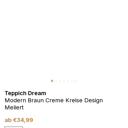
Präferenzen
Präferenz-Cookies ermöglichen es einer Website,
Informationen zu speichern, die die Art und Weise ändern,
wie die Website aussieht oder funktioniert, wie zum Beispiel
Ihre bevorzugte Sprache oder die Region, in der Sie sich
befinden.
Statistik
Statistik-Cookies helfen Website-Betreibern zu verstehen,
wie sich verschiedene Benutzer auf der Website verhalten,
indem sie anonyme Informationen sammeln und melden.
Teppich Dream
Marketing
Modern Braun Creme Kreise Design
Marketing-Cookies werden verwendet, um Benutzer über
Meliert
Websites hinweg zu verfolgen. Das Ziel ist es, Anzeigen
anzuzeigen, die für den einzelnen Benutzer relevant und
ab
€
34,99
ansprechend sind und somit wertvoller für Herausgeber und
Werbetreibende Dritter sind.