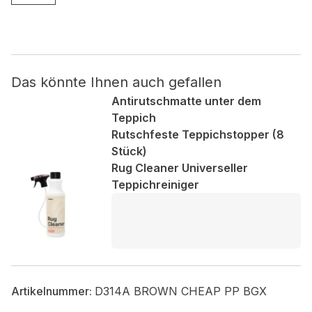
Nicht kategorisiert.
Andere nicht kategorisierte Cookies sind solche, die
analysiert werden und noch keiner Kategorie zugeordnet
Das könnte Ihnen auch gefallen
wurden.
Antirutschmatte unter dem
Teppich
Rutschfeste Teppichstopper (8
Alle ablehnen
Stück)
Meine Einstellungen speichern
Rug Cleaner Universeller
Teppichreiniger
Alle akzeptieren
Artikelnummer:
D314A BROWN CHEAP PP BGX