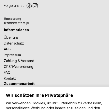
Folge uns auf:
Umsetzung
©
Webtom.pl
Informationen
Über uns
Datenschutz
AGB
Impressum
Zahlung & Versand
GPSR-Verordnung
FAQ
Kontakt
Zusammenarbeit
Für Blogger
Wir schätzen Ihre Privatsphäre
B2B-Zusammenarbeit
Unsere Teppiche
Wir verwenden Cookies, um Ihr Surferlebnis zu verbessern,
personalisierte Werbung oder Inhalte anzuzeigen und den