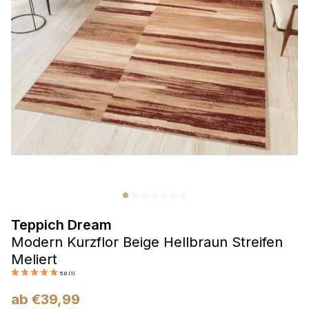
Präferenzen
Präferenz-Cookies ermöglichen es einer Website,
Informationen zu speichern, die die Art und Weise ändern,
wie die Website aussieht oder funktioniert, wie zum Beispiel
Ihre bevorzugte Sprache oder die Region, in der Sie sich
befinden.
Statistik
Statistik-Cookies helfen Website-Betreibern zu verstehen,
wie sich verschiedene Benutzer auf der Website verhalten,
indem sie anonyme Informationen sammeln und melden.
Teppich Dream
Marketing
Modern Kurzflor Beige Hellbraun Streifen
Marketing-Cookies werden verwendet, um Benutzer über
Meliert
Websites hinweg zu verfolgen. Das Ziel ist es, Anzeigen
5.0
(
1
)
anzuzeigen, die für den einzelnen Benutzer relevant und
ansprechend sind und somit wertvoller für Herausgeber und
ab
€
39,99
Werbetreibende Dritter sind.