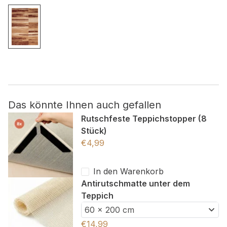
Nicht kategorisiert.
Andere nicht kategorisierte Cookies sind solche, die
analysiert werden und noch keiner Kategorie zugeordnet
wurden.
Alle ablehnen
Das könnte Ihnen auch gefallen
Rutschfeste Teppichstopper (8
Meine Einstellungen speichern
Stück)
Alle akzeptieren
€
4,99
In den Warenkorb
Antirutschmatte unter dem
Teppich
60 x 200 cm
€
14,99