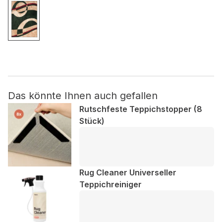
Nicht kategorisiert.
Andere nicht kategorisierte Cookies sind solche, die
analysiert werden und noch keiner Kategorie zugeordnet
wurden.
Das könnte Ihnen auch gefallen
Alle ablehnen
Rutschfeste Teppichstopper (8
Meine Einstellungen speichern
Stück)
Alle akzeptieren
Rug Cleaner Universeller
Teppichreiniger