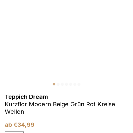
Präferenzen
Präferenz-Cookies ermöglichen es einer Website,
Informationen zu speichern, die die Art und Weise ändern,
wie die Website aussieht oder funktioniert, wie zum Beispiel
Ihre bevorzugte Sprache oder die Region, in der Sie sich
befinden.
Statistik
Statistik-Cookies helfen Website-Betreibern zu verstehen,
wie sich verschiedene Benutzer auf der Website verhalten,
indem sie anonyme Informationen sammeln und melden.
Teppich Dream
Marketing
Kurzflor Modern Beige Grün Rot Kreise
Marketing-Cookies werden verwendet, um Benutzer über
Wellen
Websites hinweg zu verfolgen. Das Ziel ist es, Anzeigen
anzuzeigen, die für den einzelnen Benutzer relevant und
ab
€
34,99
ansprechend sind und somit wertvoller für Herausgeber und
Werbetreibende Dritter sind.