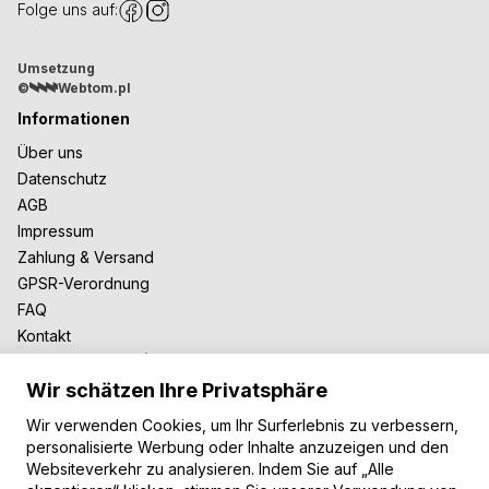
Folge uns auf:
Umsetzung
©
Webtom.pl
Informationen
Über uns
Datenschutz
AGB
Impressum
Zahlung & Versand
GPSR-Verordnung
FAQ
Kontakt
Zusammenarbeit
Wir schätzen Ihre Privatsphäre
Für Blogger
B2B-Zusammenarbeit
Wir verwenden Cookies, um Ihr Surferlebnis zu verbessern,
Unsere Teppiche
personalisierte Werbung oder Inhalte anzuzeigen und den
Websiteverkehr zu analysieren. Indem Sie auf „Alle
Moderne Teppiche