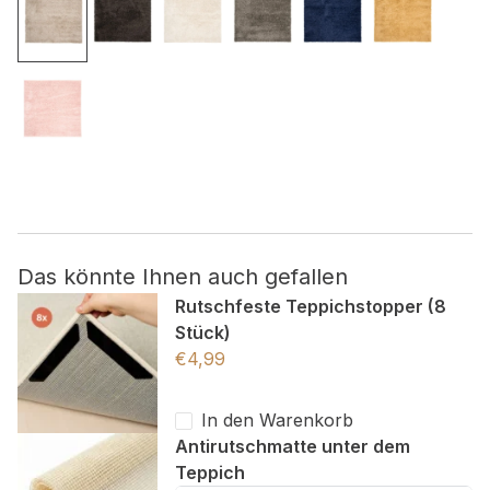
Nicht kategorisiert.
Andere nicht kategorisierte Cookies sind solche, die
analysiert werden und noch keiner Kategorie zugeordnet
wurden.
Alle ablehnen
Meine Einstellungen speichern
Das könnte Ihnen auch gefallen
Alle akzeptieren
Rutschfeste Teppichstopper (8
Stück)
€
4,99
In den Warenkorb
Antirutschmatte unter dem
Teppich