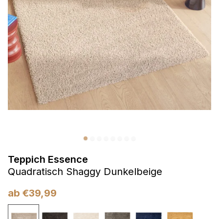
Präferenzen
Präferenz-Cookies ermöglichen es einer Website,
Informationen zu speichern, die die Art und Weise ändern,
wie die Website aussieht oder funktioniert, wie zum Beispiel
Ihre bevorzugte Sprache oder die Region, in der Sie sich
befinden.
Statistik
Statistik-Cookies helfen Website-Betreibern zu verstehen,
wie sich verschiedene Benutzer auf der Website verhalten,
indem sie anonyme Informationen sammeln und melden.
Teppich Essence
Marketing
Quadratisch Shaggy Dunkelbeige
Marketing-Cookies werden verwendet, um Benutzer über
Websites hinweg zu verfolgen. Das Ziel ist es, Anzeigen
ab
€
39,99
anzuzeigen, die für den einzelnen Benutzer relevant und
ansprechend sind und somit wertvoller für Herausgeber und
Werbetreibende Dritter sind.