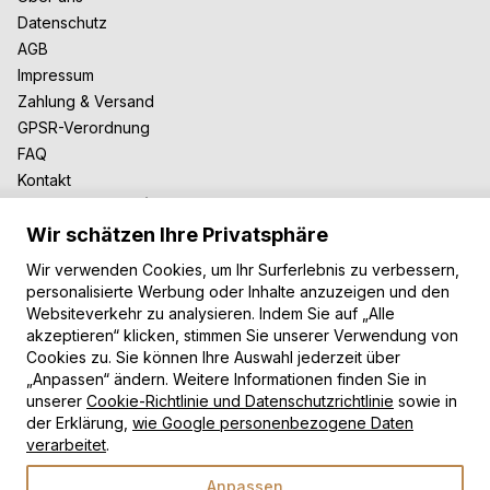
Datenschutz
AGB
Impressum
Zahlung & Versand
GPSR-Verordnung
FAQ
Kontakt
Zusammenarbeit
Wir schätzen Ihre Privatsphäre
Für Blogger
B2B-Zusammenarbeit
Wir verwenden Cookies, um Ihr Surferlebnis zu verbessern,
Unsere Teppiche
personalisierte Werbung oder Inhalte anzuzeigen und den
Websiteverkehr zu analysieren. Indem Sie auf „Alle
Moderne Teppiche
akzeptieren“ klicken, stimmen Sie unserer Verwendung von
Vintage Teppiche
Cookies zu. Sie können Ihre Auswahl jederzeit über
Shaggy Teppiche
„Anpassen“ ändern. Weitere Informationen finden Sie in
unserer
Cookie-Richtlinie und Datenschutzrichtlinie
sowie in
Kinderteppiche
der Erklärung,
wie Google personenbezogene Daten
Zahlungsarten
verarbeitet
.
Anpassen