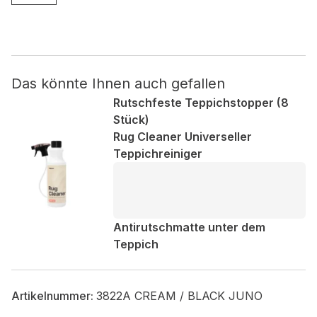
Nicht kategorisiert.
Andere nicht kategorisierte Cookies sind solche, die
analysiert werden und noch keiner Kategorie zugeordnet
Das könnte Ihnen auch gefallen
wurden.
Rutschfeste Teppichstopper (8
Stück)
Rug Cleaner Universeller
Alle ablehnen
Teppichreiniger
Meine Einstellungen speichern
Alle akzeptieren
Antirutschmatte unter dem
Teppich
Artikelnummer:
3822A CREAM / BLACK JUNO