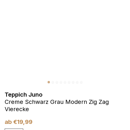
Präferenzen
Präferenz-Cookies ermöglichen es einer Website,
Informationen zu speichern, die die Art und Weise ändern,
wie die Website aussieht oder funktioniert, wie zum Beispiel
Ihre bevorzugte Sprache oder die Region, in der Sie sich
befinden.
Statistik
Statistik-Cookies helfen Website-Betreibern zu verstehen,
wie sich verschiedene Benutzer auf der Website verhalten,
indem sie anonyme Informationen sammeln und melden.
Teppich Juno
Marketing
Creme Schwarz Grau Modern Zig Zag
Marketing-Cookies werden verwendet, um Benutzer über
Vierecke
Websites hinweg zu verfolgen. Das Ziel ist es, Anzeigen
anzuzeigen, die für den einzelnen Benutzer relevant und
ab
€
19,99
ansprechend sind und somit wertvoller für Herausgeber und
Werbetreibende Dritter sind.