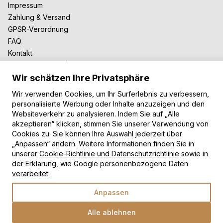
Impressum
Zahlung & Versand
GPSR-Verordnung
FAQ
Kontakt
Zusammenarbeit
Wir schätzen Ihre Privatsphäre
Für Blogger
B2B-Zusammenarbeit
Wir verwenden Cookies, um Ihr Surferlebnis zu verbessern,
Unsere Teppiche
personalisierte Werbung oder Inhalte anzuzeigen und den
Websiteverkehr zu analysieren. Indem Sie auf „Alle
Moderne Teppiche
akzeptieren“ klicken, stimmen Sie unserer Verwendung von
Vintage Teppiche
Cookies zu. Sie können Ihre Auswahl jederzeit über
Shaggy Teppiche
„Anpassen“ ändern. Weitere Informationen finden Sie in
Kinderteppiche
unserer
Cookie-Richtlinie und Datenschutzrichtlinie
sowie in
der Erklärung,
wie Google personenbezogene Daten
Zahlungsarten
verarbeitet
.
Anpassen
Alle ablehnen