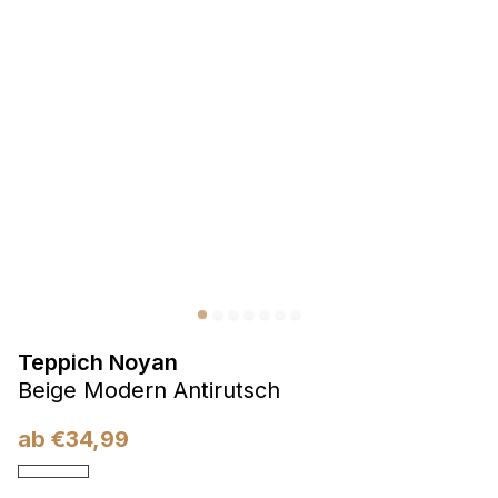
Präferenzen
Präferenz-Cookies ermöglichen es einer Website,
Informationen zu speichern, die die Art und Weise ändern,
wie die Website aussieht oder funktioniert, wie zum Beispiel
Ihre bevorzugte Sprache oder die Region, in der Sie sich
befinden.
Statistik
Statistik-Cookies helfen Website-Betreibern zu verstehen,
wie sich verschiedene Benutzer auf der Website verhalten,
indem sie anonyme Informationen sammeln und melden.
Teppich Noyan
Marketing
Beige Modern Antirutsch
Marketing-Cookies werden verwendet, um Benutzer über
Websites hinweg zu verfolgen. Das Ziel ist es, Anzeigen
ab
€
34,99
anzuzeigen, die für den einzelnen Benutzer relevant und
ansprechend sind und somit wertvoller für Herausgeber und
Werbetreibende Dritter sind.