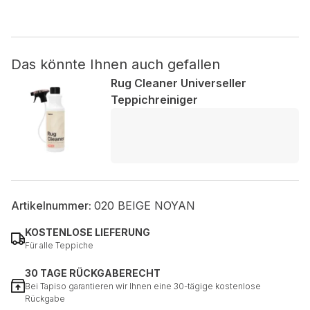
Nicht kategorisiert.
Das könnte Ihnen auch gefallen
Andere nicht kategorisierte Cookies sind solche, die
analysiert werden und noch keiner Kategorie zugeordnet
Rug Cleaner Universeller
wurden.
Teppichreiniger
Alle ablehnen
Meine Einstellungen speichern
Alle akzeptieren
Artikelnummer:
020 BEIGE NOYAN
KOSTENLOSE LIEFERUNG
Für alle Teppiche
30 TAGE RÜCKGABERECHT
Bei Tapiso garantieren wir Ihnen eine 30-tägige kostenlose
Rückgabe