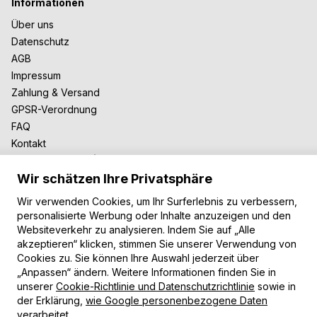
Informationen
Über uns
Datenschutz
AGB
Impressum
Zahlung & Versand
GPSR-Verordnung
FAQ
Kontakt
Zusammenarbeit
Wir schätzen Ihre Privatsphäre
Für Blogger
B2B-Zusammenarbeit
Wir verwenden Cookies, um Ihr Surferlebnis zu verbessern,
Unsere Teppiche
personalisierte Werbung oder Inhalte anzuzeigen und den
Websiteverkehr zu analysieren. Indem Sie auf „Alle
Moderne Teppiche
akzeptieren“ klicken, stimmen Sie unserer Verwendung von
Vintage Teppiche
Cookies zu. Sie können Ihre Auswahl jederzeit über
Shaggy Teppiche
„Anpassen“ ändern. Weitere Informationen finden Sie in
Kinderteppiche
unserer
Cookie-Richtlinie und Datenschutzrichtlinie
sowie in
der Erklärung,
wie Google personenbezogene Daten
Zahlungsarten
verarbeitet
.