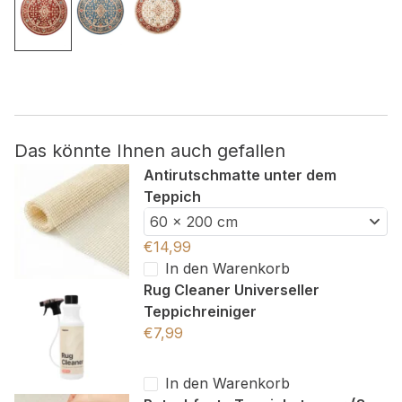
Nicht kategorisiert.
Andere nicht kategorisierte Cookies sind solche, die
analysiert werden und noch keiner Kategorie zugeordnet
wurden.
Das könnte Ihnen auch gefallen
Alle ablehnen
Antirutschmatte unter dem
Teppich
Meine Einstellungen speichern
60 x 200 cm
Alle akzeptieren
€
14,99
In den Warenkorb
Rug Cleaner Universeller
Teppichreiniger
€
7,99
In den Warenkorb