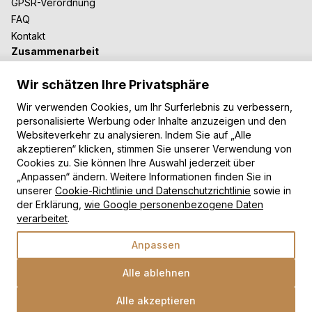
GPSR-Verordnung
FAQ
Kontakt
Zusammenarbeit
Für Blogger
Wir schätzen Ihre Privatsphäre
B2B-Zusammenarbeit
Unsere Teppiche
Wir verwenden Cookies, um Ihr Surferlebnis zu verbessern,
personalisierte Werbung oder Inhalte anzuzeigen und den
Moderne Teppiche
Websiteverkehr zu analysieren. Indem Sie auf „Alle
Vintage Teppiche
akzeptieren“ klicken, stimmen Sie unserer Verwendung von
Shaggy Teppiche
Cookies zu. Sie können Ihre Auswahl jederzeit über
„Anpassen“ ändern. Weitere Informationen finden Sie in
Kinderteppiche
unserer
Cookie-Richtlinie und Datenschutzrichtlinie
sowie in
Zahlungsarten
der Erklärung,
wie Google personenbezogene Daten
verarbeitet
.
Anpassen
Alle ablehnen
Alle akzeptieren
Wähle eine Option