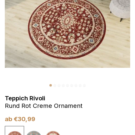
Präferenzen
Präferenz-Cookies ermöglichen es einer Website,
Informationen zu speichern, die die Art und Weise ändern,
wie die Website aussieht oder funktioniert, wie zum Beispiel
Ihre bevorzugte Sprache oder die Region, in der Sie sich
befinden.
Statistik
Statistik-Cookies helfen Website-Betreibern zu verstehen,
wie sich verschiedene Benutzer auf der Website verhalten,
indem sie anonyme Informationen sammeln und melden.
Teppich Rivoli
Marketing
Rund Rot Creme Ornament
Marketing-Cookies werden verwendet, um Benutzer über
Websites hinweg zu verfolgen. Das Ziel ist es, Anzeigen
ab
€
30,99
anzuzeigen, die für den einzelnen Benutzer relevant und
ansprechend sind und somit wertvoller für Herausgeber und
Werbetreibende Dritter sind.