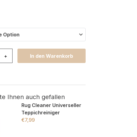
e Option
sa Mehrfarbig Streifen Menge
+
In den Warenkorb
te Ihnen auch gefallen
Rug Cleaner Universeller
Teppichreiniger
€
7,99