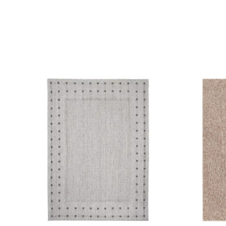
ebsite-Betreibern zu verstehen, wie sich verschiedene Benutzer au
ationen sammeln und melden.
verwendet, um Benutzer über Websites hinweg zu verfolgen. Das Z
inzelnen Benutzer relevant und ansprechend sind und somit wertvol
d.
.
te Cookies sind solche, die analysiert werden und noch keiner Kate
Meine Einstellungen speichern