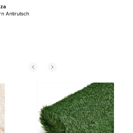
zza
Teppich Shine
n Antirutsch
Creme Grau Gold Abstrakt Eff
ab
€
39,99