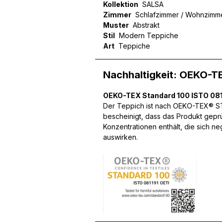
Kollektion
SALSA
Zimmer
Schlafzimmer / Wohnzimm
Muster
Abstrakt
Stil
Modern Teppiche
Art
Teppiche
Wir verwenden Cookies, um
können und um unseren Tra
Website an unsere Partner
Nachhaltigkeit: OEKO-T
mit weiteren Daten zusamm
Dienste gesammelt haben.
OEKO-TEX Standard 100 ISTO 081
Der Teppich ist nach OEKO-TEX® STA
Notwendig
bescheinigt, dass das Produkt gepr
Konzentrationen enthält, die sich n
Notwendige Cookies sind e
auswirken.
Beispiel das Bereitstellen
speichern keine persone
Präferenzen
Präferenz-Cookies ermögli
Website aussieht oder funk