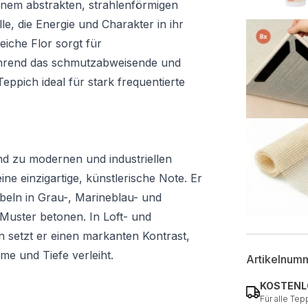
inem abstrakten, strahlenförmigen
lle, die Energie und Charakter in ihr
iche Flor sorgt für
hrend das schmutzabweisende und
Teppich ideal für stark frequentierte
nd zu modernen und industriellen
ne einzigartige, künstlerische Note. Er
beln in Grau-, Marineblau- und
Muster betonen. In Loft- und
n setzt er einen markanten Kontrast,
e und Tiefe verleiht.
Artikelnum
KOSTENL
Für alle Tep