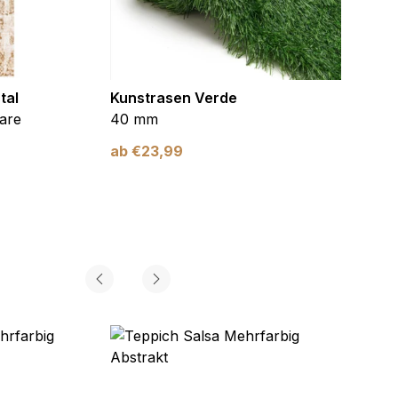
tal
Kunstrasen Verde
Kunst
are
40 mm
Braun
ab
€
23,99
ab
€
2