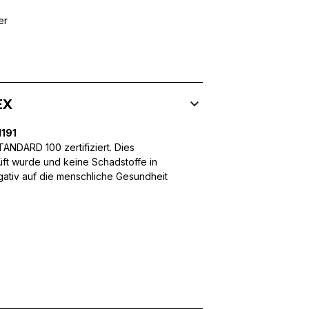
er
 Inhalte und Anzeigen zu personalisieren, um Funktionen für sozia
ffic zu analysieren. Außerdem geben wir Informationen über Ihre
 für soziale Medien, Werbung und Analysen weiter. Diese Partner k
EX
enführen, die Sie ihnen bereitgestellt haben oder die sie im Rahme
191
NDARD 100 zertifiziert. Dies
üft wurde und keine Schadstoffe in
egativ auf die menschliche Gesundheit
rforderlich, um die grundlegenden Funktionen dieser Website zu 
 eines sicheren Log-ins oder das Anpassen Ihrer Zustimmungseinste
nbezogenen Daten.
chen es einer Website, Informationen zu speichern, die die Art und
tioniert, wie zum Beispiel Ihre bevorzugte Sprache oder die Region,