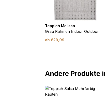
utdoor
Teppich Melissa
Blau Blätter
Grau Rahmen Indoor Outdoor
ab
€
29,99
Andere Produkte in