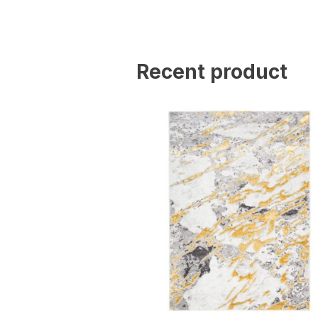
Statistik
Statistik-Cookies helfen W
indem sie anonyme Inform
Recent product
Marketing
Marketing-Cookies werden 
anzuzeigen, die für den e
Werbetreibende Dritter sin
Nicht kategorisiert
Andere nicht kategorisier
Alle ablehnen