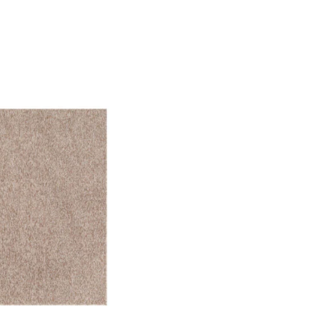
f der Website verhalten,
iel ist es, Anzeigen
ler für Herausgeber und
gorie zugeordnet wurden.
Alle akzeptieren