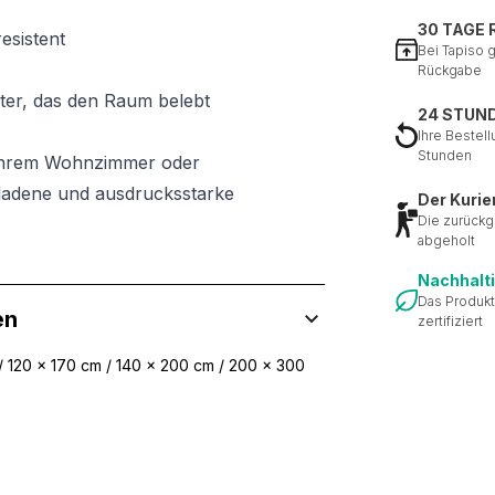
30 TAGE
esistent
Bei Tapiso 
Rückgabe
ster, das den Raum belebt
24 STUN
Ihre Bestell
Stunden
n Ihrem Wohnzimmer oder
ladene und ausdrucksstarke
Der Kurie
Die zurückg
abgeholt
Nachhalt
Das Produkt
en
zertifiziert
/ 120 x 170 cm / 140 x 200 cm / 200 x 300