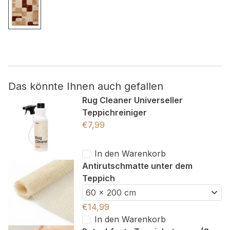
Nicht kategorisiert.
Andere nicht kategorisierte Cookies sind solche, die
analysiert werden und noch keiner Kategorie zugeordnet
wurden.
Das könnte Ihnen auch gefallen
Alle ablehnen
Rug Cleaner Universeller
Teppichreiniger
Meine Einstellungen speichern
€
7,99
Alle akzeptieren
In den Warenkorb
Antirutschmatte unter dem
Teppich
60 x 200 cm
€
14,99
In den Warenkorb