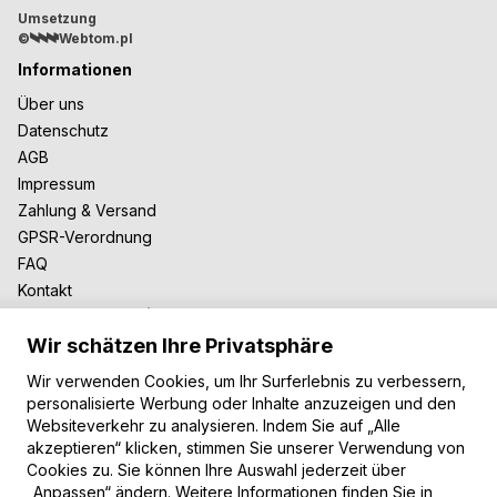
Umsetzung
©
Webtom.pl
Informationen
Über uns
Datenschutz
AGB
Impressum
Zahlung & Versand
GPSR-Verordnung
FAQ
Kontakt
Zusammenarbeit
Wir schätzen Ihre Privatsphäre
Für Blogger
B2B-Zusammenarbeit
Wir verwenden Cookies, um Ihr Surferlebnis zu verbessern,
Unsere Teppiche
personalisierte Werbung oder Inhalte anzuzeigen und den
Websiteverkehr zu analysieren. Indem Sie auf „Alle
Moderne Teppiche
akzeptieren“ klicken, stimmen Sie unserer Verwendung von
Vintage Teppiche
Cookies zu. Sie können Ihre Auswahl jederzeit über
Shaggy Teppiche
„Anpassen“ ändern. Weitere Informationen finden Sie in