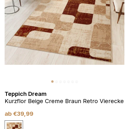
Präferenzen
Präferenz-Cookies ermöglichen es einer Website,
Informationen zu speichern, die die Art und Weise ändern,
wie die Website aussieht oder funktioniert, wie zum Beispiel
Ihre bevorzugte Sprache oder die Region, in der Sie sich
befinden.
Statistik
Statistik-Cookies helfen Website-Betreibern zu verstehen,
wie sich verschiedene Benutzer auf der Website verhalten,
indem sie anonyme Informationen sammeln und melden.
Teppich Dream
Marketing
Kurzflor Beige Creme Braun Retro Vierecke
Marketing-Cookies werden verwendet, um Benutzer über
Websites hinweg zu verfolgen. Das Ziel ist es, Anzeigen
ab
€
39,99
anzuzeigen, die für den einzelnen Benutzer relevant und
ansprechend sind und somit wertvoller für Herausgeber und
Werbetreibende Dritter sind.